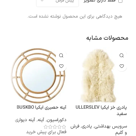
فقط دارای تصویر
هیچ دیدگاهی برای این محصول نوشته نشده است.
محصولات مشابه
پادری خز ایکیا ULLERSLEV
آینه حصیری ایکیا BUSKBO
روت
سفید
دکوراسیون
,
آینه
,
آینه دیواری
سانت
سرویس بهداشتی
,
پادری
,
فرش
کال
فعال برای پیش خرید
و گلیم
کاو