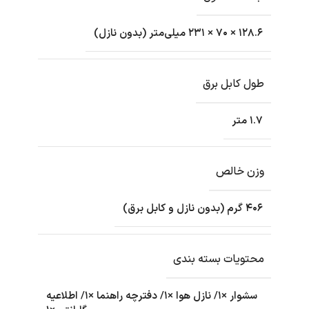
۱۲۸.۶ × ۷۰ × ۲۳۱ میلی‌متر (بدون نازل)
طول کابل برق
۱.۷ متر
وزن خالص
۴۰۶ گرم (بدون نازل و کابل برق)
محتویات بسته بندی
سشوار ×۱/ نازل هوا ×۱/ دفترچه راهنما ×۱/ اطلاعیه