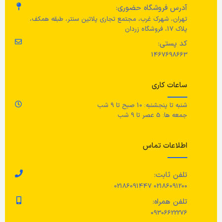
عرض
55 سانتی متر
ع
آدرس فروشگاه حضوری:
تهران، شهرک غرب، مجتمع تجاری پلاتین سنتر، طبقه همکف،
پلاک 17، فروشگاه زردان
مساحت
0.36 متر مربع
رن
کد پستی:
1467698663
رن
مراقبت ها
ساعات کاری
ج
غیر قابل شستشو
شنبه تا پنجشنبه: 10 صبح تا 9 شب
100٪ پنبه (
جمعه ها: 5 عصر تا 9 شب
مر
اطلاعات تماس
شس
تلفن ثابت:
02186091200 02186091447
سا
تلفن همراه:
سف
چر
09306622276