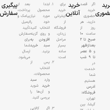
ید
خرید
پیگیری
اگر قصد
برای
ابتدا
بعد از
خرید
خرید
محصول
پرداخت،
ضوری
آنلاین
سفارش
حضوری
اینترنتی
مورد نیاز
پیامک و
دارید، هر
از
خود را
ایمیل
روز از
فروشگاه
انتخاب کنید
تأیید
ساعت
۱۰
زردان،
و روی گزینه
سفارش
صبح تا ۲
مراحل
افزودن به
برای
بعدازظهر
بسیار
سبد خرید
شما
و
۵ عصر
ساده
بزنید.
ارسال
تا ۹ شب
است:
می‌شود.
پس از
در
انتخاب
خدمت
محصولات،
شما
وارد
سبد
هستیم.
خرید
شوید
آدرس
و آن‌ها را
فروشگاه:
بررسی کنید.
تهران،
گیشا، بین
اگر کالایی