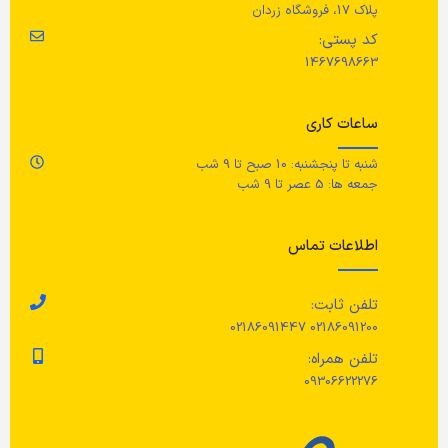
پلاک 17، فروشگاه زردان
کد پستی:
1467698663
ساعات کاری
شنبه تا پنجشنبه: 10 صبح تا 9 شب
جمعه ها: 5 عصر تا 9 شب
اطلاعات تماس
تلفن ثابت:
02186091200 02186091447
تلفن همراه:
09306622276