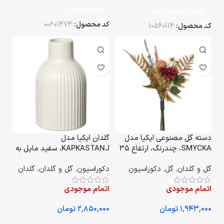
اطلاعات بیشتر
افزودن به سبد خرید
کد محصول:
00601474
کد محصول:
10560114
دسته گل مصنوعی ایکیا مدل
گلدان ایکیا مدل
SMYCKA، چندرنگ، ارتفاع ۳۵
KAPKASTANJ، سفید مایل به
سانتی‌متر
کرم، ارتفاع 15 سانتی‌متر
گل و گلدان
,
گل
,
دکوراسیون
دکوراسیون
,
گل و گلدان
,
گلدان
اتمام موجودی
اتمام موجودی
تومان
تومان