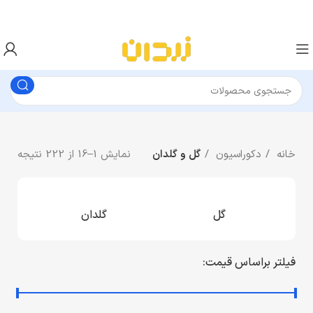
خانه
دکوراسیون
گل و گلدان
نمایش 1–16 از 222 نتیجه
گل
گلدان
اس
فیلتر براساس قیمت: