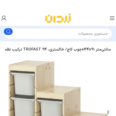
ترکیب نظم‌ دهنده با جعبه‌ ایکیا مدل TROFAST چوب کاج/ خاکستری، ۹۴x۴۴x۹۱ سانتی‌متر