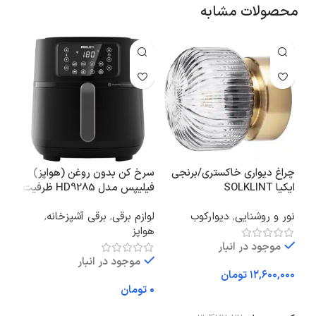
محصولات مشابه
چراغ دیواری خاکستری/برنجی
سرخ کن بدون روغن (هواپز)
ایکیا SOLKLINT
فیلیپس مدل HD9285 ظرفیت
۷.۲ لیتری
سانت
نور و روشنایی
,
دیوارکوب
لوازم برقی
,
برقی آشپزخانه
,
سرو
هواپز
ظرو
موجود در انبار
موجود در انبار
تومان
تومان
افزودن به سبد خرید
افزودن به سبد خرید
اف