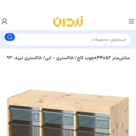
ترکیب نظم‌ دهنده با جعبه‌ ایکیا مدل TROFAST چوب کاج/ خاکستری – آبی/ خاکستری تیره، ۹۳x۴۴x۵۲ سانتی‌متر