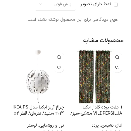
فقط دارای تصویر
هیچ دیدگاهی برای این محصول نوشته نشده است.
محصولات مشابه
1 جفت پرده گلدار ایکیا
چراغ آویز ایکیا مدل IKEA PS
VILDPERSILJA مشکی-سبز/
2014 سفید/ نقره‌ای/ قطر ۵۲
ای
چند رنگ، 145×300 سانتی‌متر
سانتی‌متر
اتاق نشیمن
,
پرده
نور و روشنایی
,
لوستر
نور 