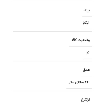
برند
ایکیا
وضعیت کالا
نو
عمق
44 سانتی متر
ارتفاع