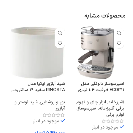
محصولات مشابه
اسپرسوساز دلونگی مدل
شید آباژور ایکیا مدل
ECO311 ظرفیت ۱.۴ لیتری
RINGSTA سفید ۱۹ سانتی‌متر
OTNES
آشپزخانه
,
ابزار چای و قهوه
,
نور و روشنایی
,
شید لوستر و
کال
برقی آشپزخانه
,
اسپرسوساز
,
آباژور
فعا
لوازم برقی
موجود در انبار
موجود در انبار