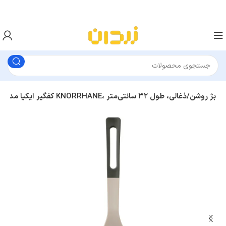
کفگیر ایکیا مدل KNORRHANE، بژ روشن/ذغالی، طول ۳۲ سانتی‌متر