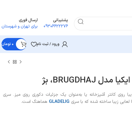
پشتیبانی
ارسال فوری
09306622276
برای تهران و شهرستان
ورود / ثبت نام
۰
تومان
ل BRUGDHAJ، بژ
یبا روی کانتر آشپزخانه یا به‌عنوان یک جزئیات دکوری روی میز. سری
لعابی زیبا ساخته شده که با سری
GLADELIG
هماهنگ است.