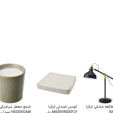
العه مشکی ایکیا
کوسن صندلی ایکیا
شمع معطر سرامیکی ا
R
AKERVINDEFLY بژ،
HEDERSAM سبز