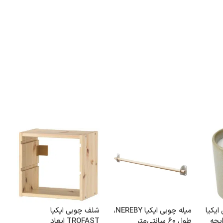
یکیا
میله چوبی ایکیا NEREBY،
شلف چوبی ایکیا
جعب
/ رایحه
طول ۶۰ سانتی‌متر
TROFAST ابعاد
یخچ