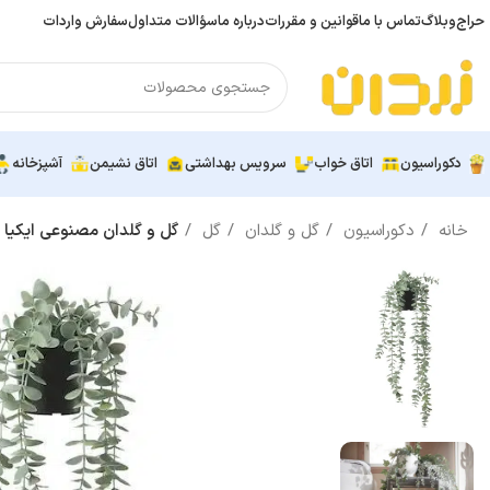
حراج
وبلاگ
تماس با ما
قوانین و مقررات
درباره ما
سؤالات متداول
سفارش واردات
دکوراسیون
اتاق خواب
سرویس بهداشتی
اتاق نشیمن
آشپزخانه
خانه
دکوراسیون
گل و گلدان
گل
گل و گلدان مصنوعی ایکیا FEJKA اکالیپتوس 9 سانتی متر