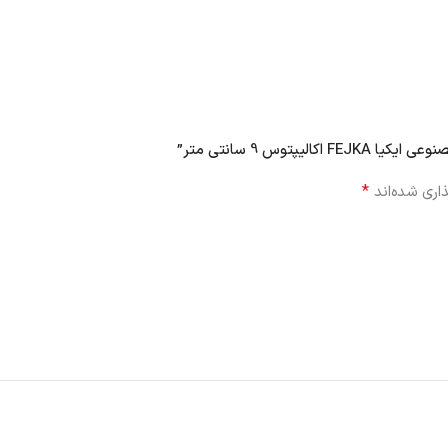
توس 9 سانتی متر”
*
اری شده‌اند