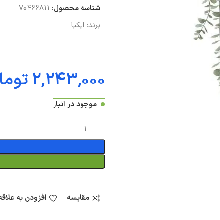
شناسه محصول:
70466811
برند:
ایکیا
توما
موجود در انبار
مقایسه
افزودن به علاق