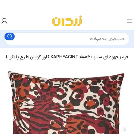
کاور کوسن طرح پلنگی ایکیا KAPHYACINT قرمز قهوه ای سایز 50×50