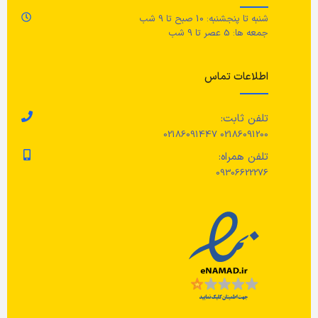
شنبه تا پنجشنبه: 10 صبح تا 9 شب
تع
جمعه ها: 5 عصر تا 9 شب
اطلاعات تماس
تلفن ثابت:
02186091200 02186091447
تلفن همراه:
09306622276