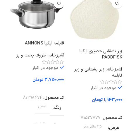
قابلمه ایکیا ANNONS
ست 
SJÖN
زیر بشقابی حصیری ایکیا
آشپزخانه
,
ظروف پخت و پز
PADDFISK
سرو
موجود در انبار
آشپزخانه
,
زیر بشقابی و زیر
قابلمه
تومان
موجود در انبار
افزودن به سبد خرید
اف
کد محصول:
80298474
تومان
کد 
رنگ
استیل
افزودن به سبد خرید
وز
کد محصول:
70527777
عمق
نامشخص
عرض
35 سانتی متر