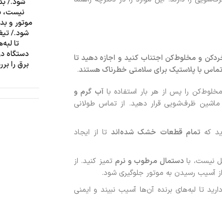
شود./ بد
نیست، ب
موتور و بد
شود./ تیغ
تا لبه
دستگاه د
خردکن و مخلوط‌کن اجتناب کنید و اجازه دهید تا
برق را بر
 تماس با پلاستیک برای سلامتی خطرناک هستند
.
خلوط‌کن را پس از هر بار استفاده با
آب گرم و
ماشین ظرف‌شویی قرار دهید. از تماس طولانی
ید که
تمام قطعات خشک شده‌اند
تا از ایجاد
ل نیست، با
دستمال مرطوب و نرم
تمیز کنید. از
از آسیب رسیدن به موتور جلوگیری شود.
رید تا لبه‌های برنده آن‌ها آسیب نبیند و ایمنی