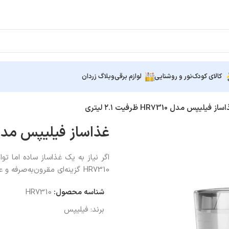
کالای کودک
نور و روشنایی
لوازم برقی
وبلاگ زردان
از فیلیپس مدل HR7310 ظرفیت ۲.۱ لیتری
غذاساز فیلیپس مدل HR7310 ظرفیت ۲.۱ ل
اگر نیاز به یک غذاساز ساده اما تو
HR7310 گزینه‌ای مقرون‌به‌صرفه و عملی است.
شناسه محصول:
HR7310
برند:
فیلیپس