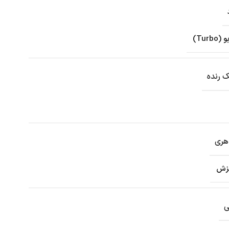
Tur)
 رنده
هری
غزش
ی