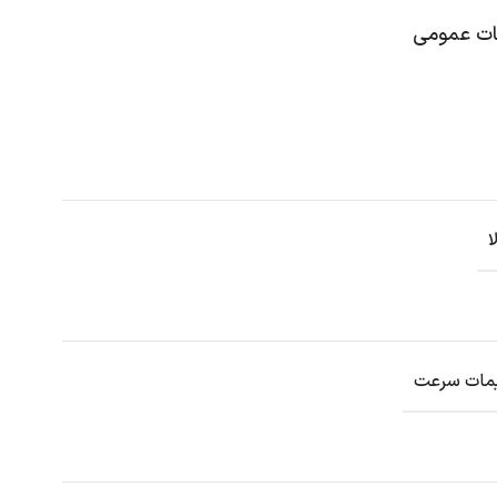
 عمومی
ا
یمات سرعت