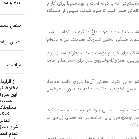
700 وات
لاستیکی که با دوام است و بهداشتی!
برای کار با
. اندکی صبر کنید تا سرد شوند، سپس از دستگاه
جنس محص
ستیک نباید با مواد داغ یا گرم در تماس باشد.
‌شوند همگی
استیل ضدرنگ
هستند. تیز و بادوام!
جنس تیغه: 
 تیغه S شکل برای خرد و پوره، دیسک دوطرفه استیل برای
ای تهیه نان و شیرینی، همزن/امولسیون ساز برای سس‌ها و خامه
مراقبت
و خالی کنید، همگی آن‌ها درون کاسه غذاساز
از قرارد
مخلوط کن 
پنل لمسی نخواهید داشت. دکمه به صورت چرخشی
این ظروف
هستند.
مخلوط‌کن 
سه ندارند یا خیلی حرفه‌ای نیستند، استفاده کرد.
کمک ی
بعاد جمع‌وجور برای خانه‌هایی که فضای زیادی در
تماس 
باشد.
شود./ قبل
تمام قطعا
یی را دارند. این موارد را در دفترچه راهنما