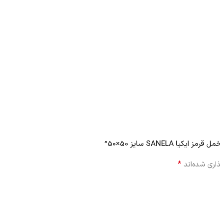
SANEL سایز 50×50”
*
اری شده‌اند