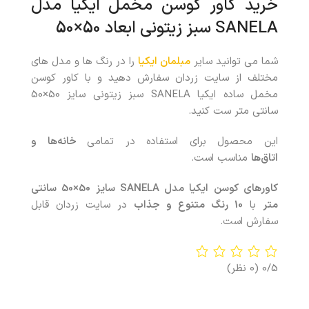
خرید
کاور کوسن مخمل
ایکیا مدل
SANELA
سبز زیتونی ابعاد 50×50
شما می توانید سایر
مبلمان ایکیا
را در رنگ ها و مدل های
مختلف از سایت زردان سفارش دهید و با کاور کوسن
مخمل ساده ایکیا SANELA سبز زیتونی سایز 50×50
سانتی متر ست کنید.
این محصول برای استفاده در تمامی
خانه‌ها
و
اتاق‌ها
مناسب است.
کاورهای کوسن ایکیا مدل SANELA سایز 50×50 سانتی
متر
با
10 رنگ متنوع و جذاب
در سایت زردان قابل
سفارش است.
0/5
(0 نظر)