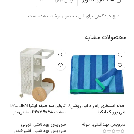
فقط دارای تصویر
هیچ دیدگاهی برای این محصول نوشته نشده است.
محصولات مشابه
حوله استخری راه راه آبی روشن/
ترولی سه طبقه ایکیا DAJLIEN
آبی پررنگ ایکیا
سفید، 42x39x65 سانتی‌متر
مشک
SLANHOSTMAL سایز
سرویس بهداشتی
,
حوله
سرویس بهداشتی
,
ترولی
دکو
70×140 سانتی‌متر
سرویس بهداشتی
,
آشپزخانه
,