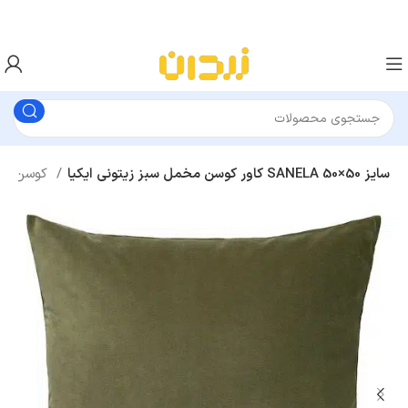
کاور کوسن مخمل سبز زیتونی ایکیا SANELA سایز 50×50
کوسن و کاور کوسن