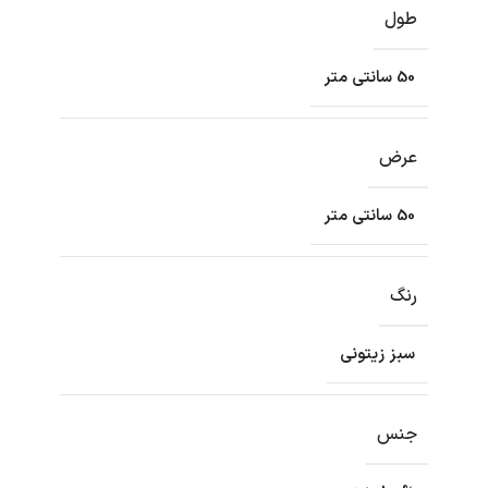
طول
50 سانتی متر
عرض
50 سانتی متر
رنگ
سبز زیتونی
جنس