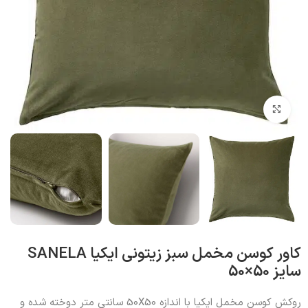
بزرگنمایی تصویر
کاور کوسن مخمل سبز زیتونی ایکیا SANELA
سایز 50×50
روکش کوسن مخمل ایکیا با اندازه 50X50 سانتی متر دوخته شده و