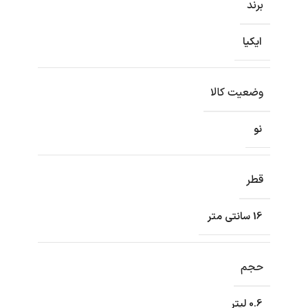
برند
ایکیا
وضعیت کالا
نو
قطر
16 سانتی متر
حجم
0.6 لیتر