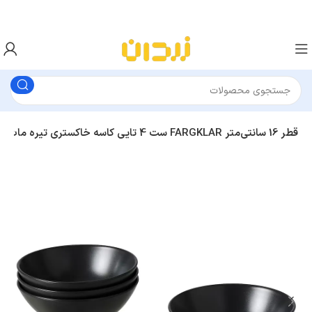
ست 4 تایی کاسه خاکستری تیره مات ایکیا FARGKLAR قطر 16 سانتی‌متر