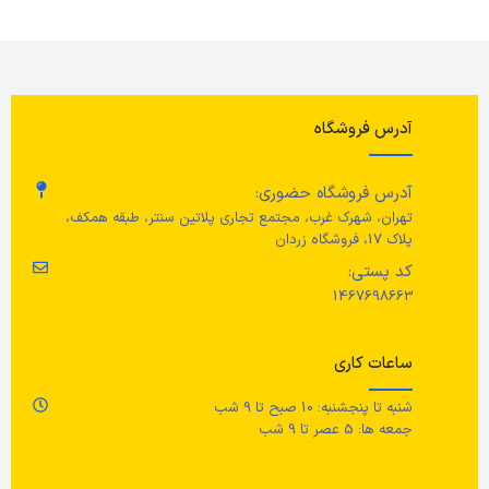
ع
جنس پایه/ برس
پلاستیک پلی پروپیلن
م
آدرس فروشگاه
جنس دسته / کلاهک انتهایی / براکت / نوار / درج / پین
ج
آدرس فروشگاه حضوری:
استیل ضد زنگ
تهران، شهرک غرب، مجتمع تجاری پلاتین سنتر، طبقه همکف،
پلاک 17، فروشگاه زردان
لا
کد پستی:
جنس بخش پشتی
1467698663
مر
پلاستیک پلی آمید تقویت شده
ساعات کاری
نش
جنس بوشینگ
نک
شنبه تا پنجشنبه: 10 صبح تا 9 شب
جمعه ها: 5 عصر تا 9 شب
پلاستیک استال