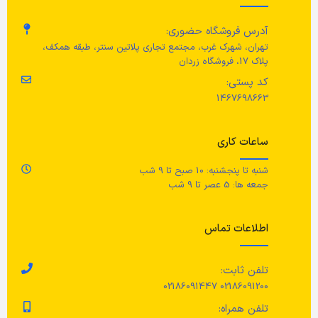
آهن
آدرس فروشگاه حضوری:
جنس سطح میز و نیمکت
تهران، شهرک غرب، مجتمع تجاری پلاتین سنتر، طبقه همکف،
پلاک 17، فروشگاه زردان
کد پستی:
تخته خرده چوب، روکش بلوط، بلوط
جامد، لاک اکریلیک شفاف، لاک
1467698663
اکریلیک شفاف
مواد اولیه صندلی
ساعات کاری
شنبه تا پنجشنبه: 10 صبح تا 9 شب
چوب جامد، چسب
جمعه ها: 5 عصر تا 9 شب
جنس سطح صندلی
اطلاعات تماس
فایبربورد
تلفن ثابت:
02186091200 02186091447
تمام اجزا
رنگ آکریلیک
تلفن همراه: