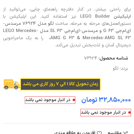
برای راحتی بیشتر، در کنار دفترچه راهنمای چاپی، می‌توانید از
اپلیکیشن
LEGO Builder
نیز استفاده کنید. این اپلیکیشن با
دستورالعمل‌های مرحله به مرحله، ساخت
لگو مدل 76924 مرسدس-
ای‌ام‌جی
G 63
و مرسدس-ای‌ام‌جی
SL 63
مدل
LEGO Mercedes-
AMG G 63 & Mercedes-AMG SL 63
،
را به یک ماجراجویی
دیجیتال آسان و لذت‌بخش تبدیل می‌کند.
شناسه محصول:
76924
برند:
لگو
زمان تحویل کالا 1 الی 7 روز کاری می باشد
تومان
در انبار موجود نمی باشد
در انبار موجود نمی باشد
مقایسه
افزودن به علاقه مندی