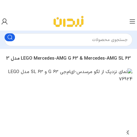
لگو مدل 76924 مرسدس-ای‌ام‌جی G 63 و مرسدس-ای‌ام‌جی SL 63 مدل LEGO Mercedes-AMG G 63 & Mercedes-AMG SL 63