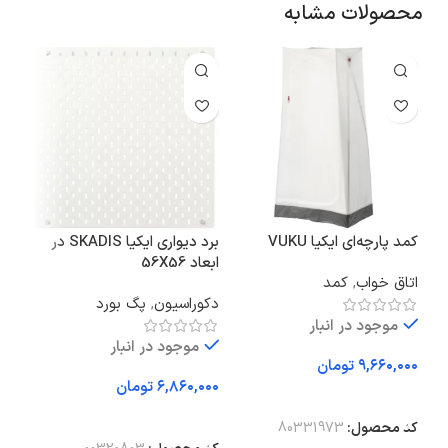
محصولات مشابه
کمد پارچه‌ای ایکیا VUKU
برد دیواری ایکیا SKADIS در
ابعاد 56X56
76×56
اتاق خواب
,
کمد
دکوراسیون
,
پگ بورد
دکو
موجود در انبار
موجود در انبار
تومان
تومان
افزودن به سبد خرید
افزودن به سبد خرید
اف
کد محصول:
80331973