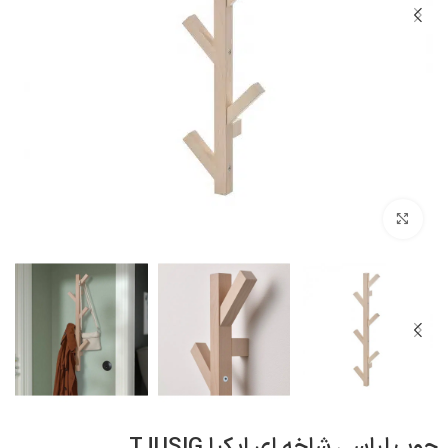
بزرگنمایی تصویر
چوب لباسی شاخه ای ایکیا TJUSIG