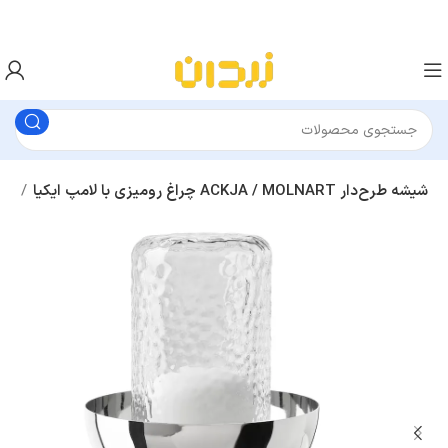
چراغ رومیزی با لامپ ایکیا ACKJA / MOLNART شیشه طرح‌دار
آباژور رومیزی