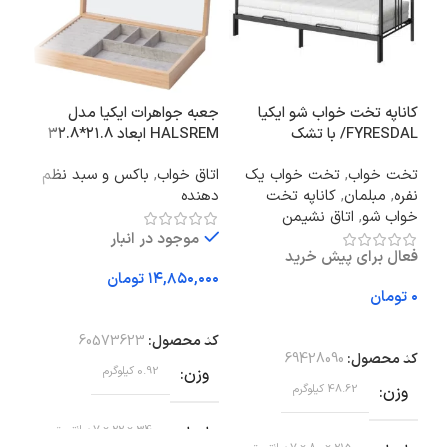
کاناپه تخت خواب شو ایکیا
جعبه جواهرات ایکیا مدل
چراغ
FYRESDAL/ با تشک
HALSREM ابعاد ۲۱.۸*۳۲.۸
NYMANE
ASVANG
سانتی‌متر
تخت خواب
,
تخت خواب یک
اتاق خواب
,
باکس و سبد نظم
نور 
نفره
,
مبلمان
,
کاناپه تخت
دهنده
خواب شو
,
اتاق نشیمن
موجود در انبار
فعال برای پیش خرید
تومان
اف
تومان
افزودن به سبد خرید
کد 
افزودن به سبد خرید
کد محصول:
60573623
وز
کد محصول:
69428090
وزن
0.92 کیلوگرم
وزن
48.62 کیلوگرم
اب
ابعاد
34 × 22 × 7 سانتیمتر