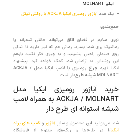
ایکیا MOLNART
یک عدد
آباژور رومیزی ایکیا ACKJA با روکش نیکل
جمع‌بندی
:
نوری ملایم در فضای اتاق می‌تواند حالتی شاعرانه یا
رمانتیک برای شما بسازد. زمانی هم که نیاز دارید تا اندکی
روی صندلی راحتی بنشینید و به چیزی فکر نکنید بازهم
این روشنایی به آرامش شما کمک خواهد کرد. پیشنهاد
ایکیا تهیه
چراغ رومیزی با لامپ ایکیا مدل
ACKJA /
MOLNART
شیشه طرح‌دار
است.
خرید آباژور رومیزی ایکیا مدل
ACKJA / MOLNART به همراه لامپ
شیشه استوانه ای طرح‌ دار
شما می‌توانید این محصول
و سایر
آباژور
و
لامپ های برند
ایکیا
را در طرح‌ها و رنگ‌های متنوع از
فروشگاه