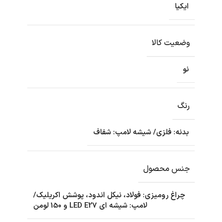
ایکیا
وضعیت کالا
نو
رنگ
بدنه: فلزی/ شیشه لامپ: شفاف
جنس محصول
چراغ رومیزی: فولاد، نیکل اندود، پوشش اکریلیک/
لامپ: شیشه ای LED E27 و 150 لومن