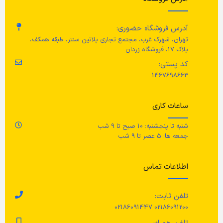
سایز تخته کوچکتر: 24x15x0.5
قطر
35 میلی متر
ع
سانتی متر/ سایز تخته بزرگتر:
آدرس فروشگاه حضوری:
34x24x0.8 سانتی متر
تهران، شهرک غرب، مجتمع تجاری پلاتین سنتر، طبقه همکف،
طول
96 میلی متر
عم
پلاک 17، فروشگاه زردان
جنس
پلاستیک پلی اتیلن
کد پستی:
1467698663
شار نوری
250 لومن
رن
مراقبت ها
توان مصرفی
1.8 وات
ج
ساعات کاری
قابل شستشو در ماشین ظرفشویی.
شنبه تا پنجشنبه: 10 صبح تا 9 شب
پلاستیک
عمر لامپ LED
جمعه ها: 5 عصر تا 9 شب
مر
25000 ساعت
اطلاعات تماس
با
تعداد در بسته
2 عدد
شو
تلفن ثابت:
دس
02186091200 02186091447
جنس محصول