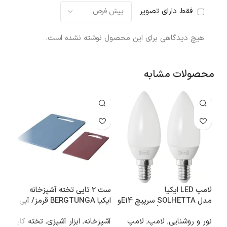
فقط دارای تصویر
هیچ دیدگاهی برای این محصول نوشته نشده است.
محصولات مشابه
لامپ LED ایکیا
ست 2 تایی تخته آشپزخانه
باک
مدل SOLHETTA سرپیچ E14و
ایکیا BERGTUNGA قرمز/ آبی
۲۵۰ لومن، سفید اُپال
۹*۳۱*۳۲ سانتی‌متر
نور و روشنایی
,
لامپ
,
لامپ
آشپزخانه
,
ابزار آشپزی
,
تخته کار
اتا