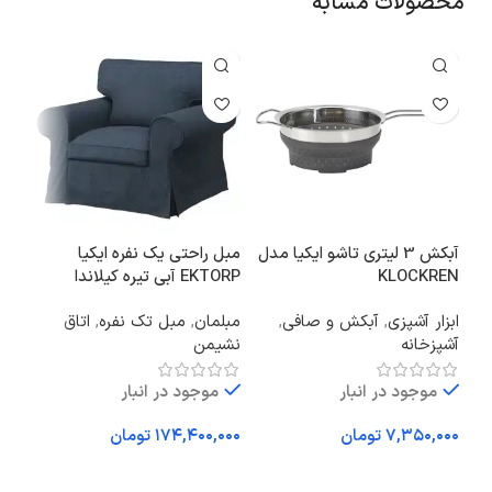
محصولات مشابه
آبکش 3 لیتری تاشو ایکیا مدل
مبل راحتی یک‌ نفره ایکیا
تخته
KLOCKREN
EKTORP آبی تیره کیلاندا
کال
ابزار آشپزی
,
آبکش و صافی
,
مبلمان
,
مبل تک نفره
,
اتاق
تحر
آشپزخانه
نشیمن
فعا
موجود در انبار
موجود در انبار
تومان
تومان
اف
افزودن به سبد خرید
افزودن به سبد خرید
کد 