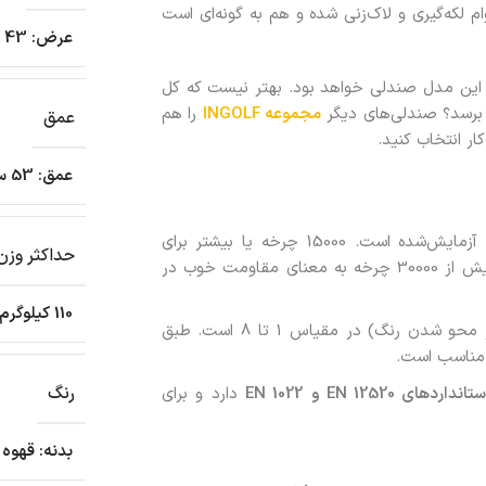
م لکه‌گیری و لاک‌زنی شده و هم به گونه‌ای است
عرض: 43 سانتی متر/ عرض نشیمن: 43 سانتی متر
ی این مدل صندلی خواهد بود. بهتر نیست که کل
 برسد؟ صندلی‌های دیگر
مجموعه INGOLF
را هم
عمق
ار انتخاب کنید.
عمق: 53 سانتی متر/ عمق نشیمن: 38 سانتی متر
آزمایش‌شده است. 15000 چرخه یا بیشتر برای
حداکثر وزن
مبلمانی که هر روز در خانه استفاده می شود، مناسب است. بیش از 30000 چرخه به معنای مقاومت خوب در
110 کیلوگرم
(مقاومت در برابر محو شدن رنگ) در مقیاس 1 تا 8 است. طبق
رنگ
ستانداردهای
EN 12520
و
EN 1022
دارد و برای
بدنه: قهوه