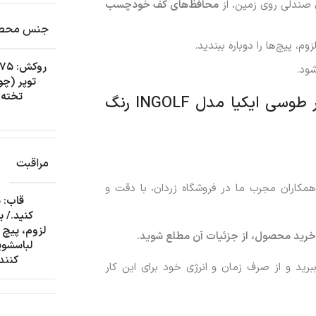
 صندلی روی زمین، از
محافظ‌های کف خودچسب
جنس محص
، پیچ‌ها را دوباره ببندید.
ود.
توپر (چو
آموزش نصب صندلی چوبی ناهارخوری پد دار طوسی ایکیا مدل INGOLF رنگ
مراقبت
مکاران مجرب ما در فروشگاه زردان، با دقت و
قاب: 
کنید./ 
لزوم، پیچ 
خرید محصول، از جزئیات آن مطلع شوید.
کننده 
رید و از صرف زمان و انرژی خود برای این کار