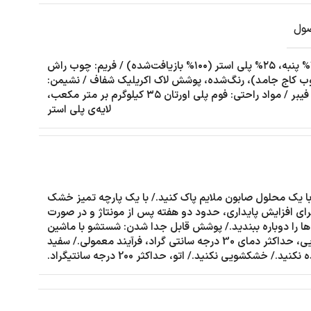
ول
روکش: ۷۵% پنبه، ۲۵% پلی استر (۱۰۰% بازیافت‌شده) / فریم: چوب راش
ب کاج جامد)، رنگ‌شده، پوشش لاک اکریلیک شفاف / نشیمن:
تخته فیبر / مواد راحتی: فوم پلی اورتان ۳۵ کیلوگرم بر متر مکعب،
لایه‌ی پلی استر
با یک محلول صابون ملایم پاک کنید./ با یک پارچه تمیز خشک
برای افزایش پایداری، حدود دو هفته پس از مونتاژ و در صورت
ها را دوباره ببندید./ پوشش قابل جدا شدن: شستشو با ماشین
لباسشویی، حداکثر دمای 30 درجه سانتی گراد، فرآیند معمولی./ سفید
نکنید./ خشکشویی نکنید./ اتو، حداکثر 200 درجه سانتیگراد.