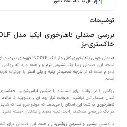
ارسال به تمام نقاط کشور
توضیحات
خاکستری-بژ
صندلی چوبی ناهارخوری کفی دار ایکیا INGOLF قهوه‌ای تیره،
دارا
است. این صندلی زیبا یک
نشیمن نرم و راحت
دارد که روکش 
بادوام است که از
پارچه ضخیم‌ترِ پنبه و پلی استر
با جزئیات ظری
است.
روکش
را می‌توانید برای شستشو با
ماشین لباس‌شویی
،
جداسازی
شدن صندلی‌تان نباشید. هروقت نیاز بود آن را بشویید تا مانند 
ناهارخوری
به شما این امکان را می‌دهد که موقع سرو غذا که شاید 
در یک دورهمی هستید، راحت تکیه دهید و پشتتان خسته نشود.
با داشتنِ
پشتی و نشیمنِ روکش‌دارِ راحت
، این صندلی برای شام‌