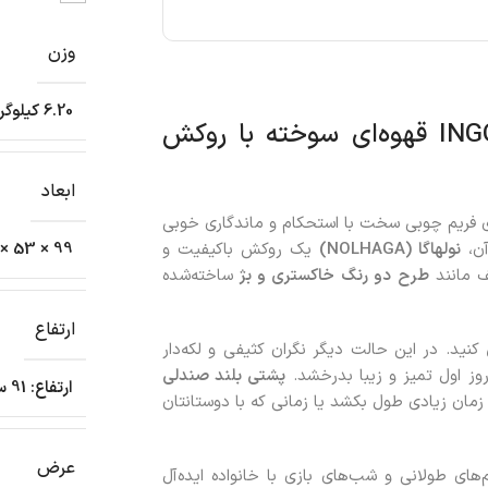
وزن
6.20 کیلوگرم
بررسی صندلی ناهارخوری ایکیا مدل INGOLF قهوه‌ای سوخته با روکش
ابعاد
ی فریم چوبی سخت با استحکام و ماندگاری خوبی
آن،
نولهاگا (NOLHAGA)
یک روکش باکیفیت و
99 × 53 × 8 سانتیمتر
ف مانند
طرح دو رنگ
خاکستری و بژ
ساخته‌شده
ارتفاع
کنید. در این حالت دیگر نگران کثیفی و لکه‌دار
روز اول تمیز و زیبا بدرخشد.
پشتی بلند صندلی
ارتفاع: 91 سانتی متر/ ارتفاع نشیمن: 47 سانتی متر
زمان زیادی طول بکشد یا زمانی که با دوستانتان
عرض
های طولانی و شب‌های بازی با خانواده ایده‌آل