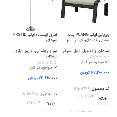
زیرپایی ایکیا POANG بدنه
آباژور ایستاده ایکیا ARSTID
صند
مشکی-قهوه‌ ای، کوسن سبز
نقره ای
بدنه
روشن Gunnared
مبلمان
,
پاف مبل
,
اتاق نشیمن
نور و روشنایی
,
آباژور
,
آباژور
مبل
ایستاده
راک
موجود در انبار
موجود در انبار
تومان
تومان
افزودن به سبد خرید
افزودن به سبد خرید
اف
کد محصول:
49501944
کد محصول:
90163865
کد 
وزن
5.84 کیلوگرم
وزن
1.69 کیلوگرم
عم
ابعاد
58 × 53 × 8 سانتیمتر
82 سانتی