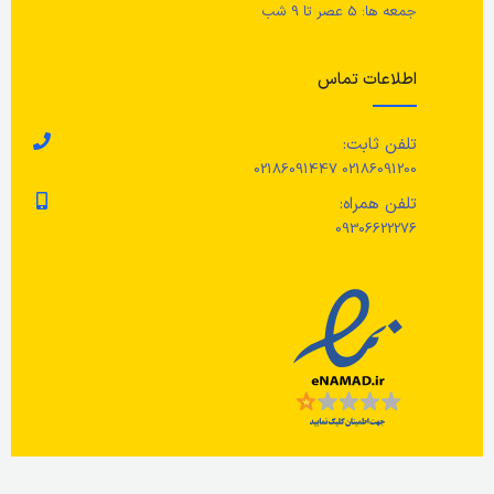
وزن
4.59 کیلوگرم
عمق: 54 سانتی متر/ عمق نشیمن:
جمعه ها: 5 عصر تا 9 شب
54 سانتی متر
حداکثر توان
100 وات
اطلاعات تماس
حداکثر وزن قابل تحمل
110 کیلوگرم
تلفن ثابت:
02186091200 02186091447
رنگ
تلفن همراه:
09306622276
روکش کوسن: سبز روشن / قاب
(بدنه): مشکی-قهوه ای (قهوه ای
سوخته)
جنس قاب زیرپایی
روکش چوبی با لایه چسب، روکش
توسکا، رنگ
جنس کوسن زیرپایی