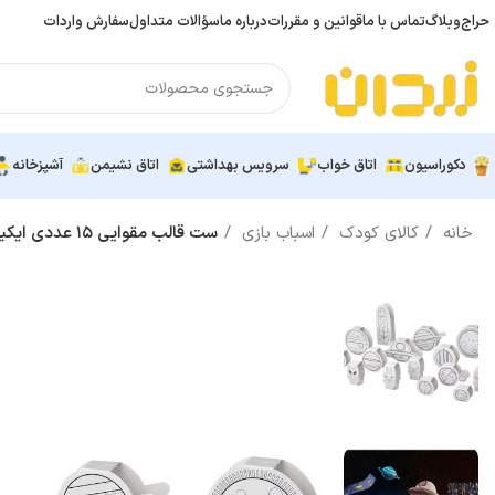
حراج
وبلاگ
تماس با ما
قوانین و مقررات
درباره ما
سؤالات متداول
سفارش واردات
دکوراسیون
اتاق خواب
سرویس بهداشتی
اتاق نشیمن
آشپزخانه
خانه
کالای کودک
اسباب بازی
ست قالب مقوایی ۱۵ عددی ایکیا مدل AFTONSPARV طرح فضایی