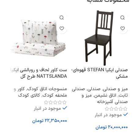
محصولات مشابه
صندلی ایکیا STEFAN قهوه‌ای-
ست کاور لحاف و روبالشی ایکیا
مشکی
NATTSLANDA طرح گل
XJO
میز و صندلی
,
صندلی
,
صندلی
منسوجات اتاق کودک
,
کاور و
نور 
ثابت
,
اتاق نشیمن
,
میز و
ملحفه کودک
,
کالای کودک
صندلی آشپزخانه
موجود در انبار
موجود در انبار
تومان
اف
تومان
افزودن به سبد خرید
کد 