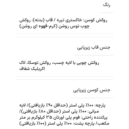
رنگ
روکش کوسن: خاکستری تیره / قاب (بدنه): روکش
چوب توس روشن (کرم-قهوه ای روشن)
جنس قاب زیرپایی
روکش چوبی با لایه چسب، روکش توسکا، لاک
اکریلیک شفاف
جنس کوسن زیرپایی
پارچه: ۱۰۰٪ پلی استر (حداقل ۹۰٪ بازیافتی)/ لایه
میانی: ۱۰۰٪ پلی استر (حداقل ۸۰٪ بازیافتی)/
پرکننده راحتی: فوم پلی اورتان 35 کیلوگرم بر متر
مکعب/ پارچه پشت: ۱۰۰٪ پلی استر (۱۰۰٪ بازیافتی)