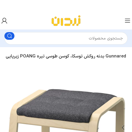
زیرپایی ایکیا POANG بدنه روکش توسکا، کوسن طوسی تیره Gunnared