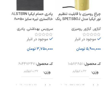
چراغ رومیزی با قابلیت تنظیم
پادری حمام ایکیا ALSTERN
پاد
نور ایکیا مدل SPETSBOJ رنگ
خاکستری تیره سایز 50×80
زرد
۵۰x۸۰ سا
آباژور
,
آباژور رومیزی
سرویس بهداشتی
,
پادری
سرو
موجود در انبار
موجود در انبار
تومان
تومان
افزودن به سبد خرید
افزودن به سبد خرید
اف
کد محصول:
10583851
کد محصول:
60447347
کد 
وزن
0.62 کیلوگرم
وزن
0.37 کیلوگرم
وز
ابعاد
14 × 13 × 23 سانتیمتر
ابعاد
81 × 51 × 1 سانتیمتر
اب
رنگ
زرد
طول
80 سانتی متر
بر