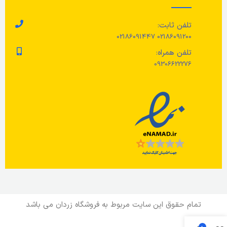
سانتیگراد)./ اتو، حداکثر 150 درجه
کردن این محصول ممنوع است.
حرارت
سانتیگراد./ خشکشویی نکنید.
تلفن ثابت:
مر
02186091200 02186091447
تلفن همراه:
09306622276
در
سف
خش
سا
نش
تمام حقوق این سایت مربوط به فروشگاه زردان می باشد
0