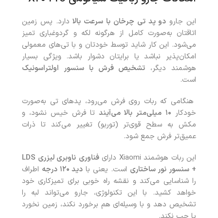
این جارو
دو پد تی چرخان با سرعت بالا
دارد. پس زمین
اتاقتان به‌صورت کامل از هرگونه لکه و گردوغباری تمیز
می‌شود. این کار شاید توسط خودتان و با تی‌های معمولی
امکان‌پذیر نباشد یا برایتان دشوار باشد. ویژگی بسیار
هوشمند دیگر،
تشخیص فرش با سنسور اولتراسونیک
است.
هنگامی که ربات روی فرش می‌رود، پدهای تی به‌صورت
خودکار
۱۰
میلی‌متر بالا می‌آیند
تا فرش خیس نشود، و
مکش به سطح قوی‌تر (توربو) تغییر می‌کند تا ذرات
عمیق‌تر فرش جمع شود.
این ربات هوشمند Xiaomi دارای
فناوری
ناوبری لیزری
LDS
+
سنسور نور ساختاری
است. یعنی با
دید ۱۲۰ درجه
اطراف
را شناسایی می‌کند و نقشه راه خوبی برای تمیزکاری خود
خواهد کشید. با این تکنولوژی، جارو می‌تواند لبه را
تشخیص دهد و با وسیله‌ای هم برخورد نکند، زمین نخورد
یا چپ نکند.