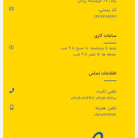
پلاک 17، فروشگاه زردان
رن
کد پستی:
جنس
1467698663
جن
پایه: سنگ مرمر
,
پد محافظ: پلاستیک
EVA
ساعات کاری
مراقبت ها
شنبه تا پنجشنبه: 10 صبح تا 9 شب
جمعه ها: 5 عصر تا 9 شب
با پارچه‌ای آغشته به شوینده ملایم،
سطح را پاک کنید، سپس با یک پارچه
اطلاعات تماس
تمیز، سطح را خشک کنید.
تلفن ثابت:
02186091200 02186091447
تلفن همراه:
09306622276