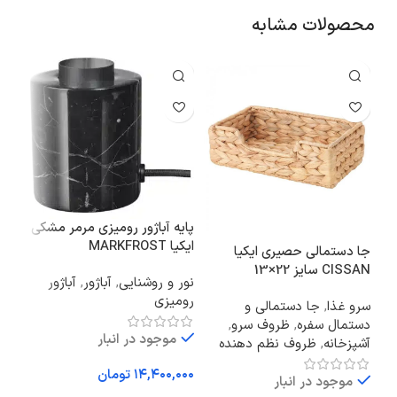
محصولات مشابه
پایه آباژور رومیزی مرمر مشکی
سین
ایکیا MARKFROST
ایکیا SKAL
جا دستمالی حصیری ایکیا
CISSAN سایز 22×13
نور و روشنایی
,
آباژور
,
آباژور
ظرو
رومیزی
سرو غذا
,
جا دستمالی و
دستمال سفره
,
ظروف سرو
,
موجود در انبار
آشپزخانه
,
ظروف نظم دهنده
تومان
موجود در انبار
اف