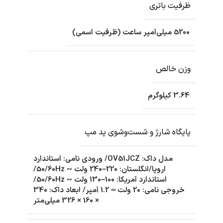
ظرفیت باتری
5200 میلی‌آمپر ساعت (ظرفیت اسمی)
وزن خالص
3.64 کیلوگرم
پایگاه شارژ و شست‌وشوی پد مپ
مدل داک: OV51JCZ/ ورودی نامی: استاندارد
اروپا/انگلستان: 220–240 ولت ~ 50/60Hz/
استاندارد آمریکا: 100–130 ولت ~ 50/60Hz/
خروجی نامی: 20 ولت ⎓ 1.2 آمپر/ ابعاد داک: 340
× 160 × 326 میلی‌متر