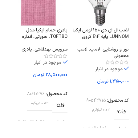
لامپ ال ای دی 150 لومن ایکیا
پادری حمام ایکیا مدل
اسپ
LUNNOM پایه E14 کروی
TOFTBO، صورتی، اندازه
M290.81
شفاف
۵۰x۸۰ سانتی‌متر
نور و روشنایی
,
لامپ
,
لامپ
سرویس بهداشتی
,
پادری
آشپز
معمولی
برقی
لواز
موجود در انبار
موجود در انبار
تومان
تومان
افزودن به سبد خرید
تو
افزودن به سبد خرید
کد محصول:
80610276
اف
کد محصول:
80542715
وزن
0.54 کیلوگرم
کد 
وزن
0.03 کیلوگرم
بر
ابعاد
80 × 50 × 2 سانتیمتر
ابعاد
10 × 6 × 6 سانتیمتر
وض