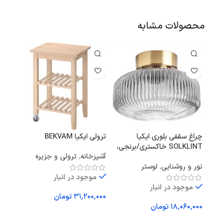
محصولات مشابه
چراغ سقفی بلوری ایکیا
ترولی ایکیا BEKVAM
کاور
SOLKLINT خاکستری/برنجی،
آشپزخانه
,
ترولی و جزیره
قطر 27 سانتی‌متر
نور و روشنایی
,
لوستر
مبل
سانت
اتا
موجود در انبار
موجود در انبار
فعا
تومان
تومان
افزودن به سبد خرید