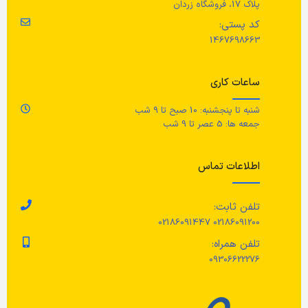
پلاک 17، فروشگاه زردان
مراقبت ها
کد پستی:
جنس براکت نصب
ج
1467698663
با یک پارچه مرطوب روی چوب را پاک
کنید.
فولاد با روکش بادوام
100٪ پنبه (
ساعات کاری
جنس نگهدارنده حباب
شنبه تا پنجشنبه: 10 صبح تا 9 شب
مر
جمعه ها: 5 عصر تا 9 شب
پلاستیک پلی آمید مستحکم
قا
اطلاعات تماس
فر
جنس حباب
سف
چر
تلفن ثابت:
شیشه با رنگ مات
۱۵۰ درجه سانتی‌
02186091200 02186091447
تلفن همراه:
09306622276