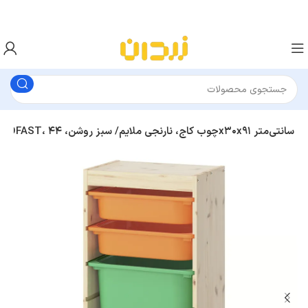
ترکیب نظم‌ دهنده با جعبه ها ایکیا مدل TROFAST، چوب کاج، نارنجی ملایم/ سبز روشن، ۴۴x۳۰x۹۱ سانتی‌متر