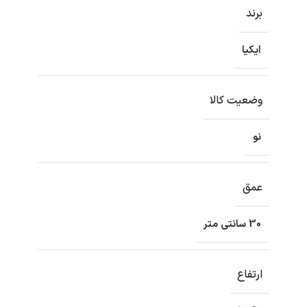
برند
ایکیا
وضعیت کالا
نو
عمق
30 سانتی متر
ارتفاع