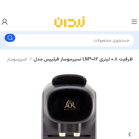
نسپرسوساز فیلیپس مدل LM9012 ظرفیت ۰.۸ لیتری
اسپرسوساز
برقی آشپزخانه