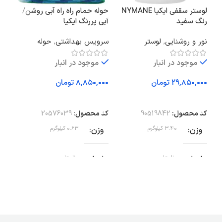
لوستر سقفی ایکیا NYMANE
حوله حمام راه راه آبی روشن/
هدبن
رنگ سفید
آبی پررنگ ایکیا
ENA
SLANHOSTMAL سایز
نور و روشنایی
,
لوستر
سرویس بهداشتی
,
حوله
سرو
100×150 سانتی‌متر
حول
موجود در انبار
موجود در انبار
تومان
تومان
افزودن به سبد خرید
افزودن به سبد خرید
اف
کد محصول:
90519842
کد محصول:
20576039
کد 
وزن
3.40 کیلوگرم
وزن
0.63 کیلوگرم
وز
ابعاد
نامعلوم
ابعاد
نامعلوم
اب
جنس کاپ سقفی / شید
برند
ایکیا
رن
فولاد، پوشش پودری اپوکسی/پلی
وضعیت کالا
نو
استر