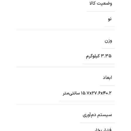
وضعیت کالا
نو
وزن
۳.۳۵ کیلوگرم
ابعاد
۱۵.۷x۲۷.۶x۴۰.۲ سانتی‌متر
سیستم دم‌آوری
فشار بخار