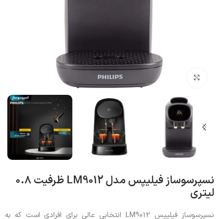
بزرگنمایی تصویر
نسپرسوساز فیلیپس مدل LM9012 ظرفیت ۰.۸
لیتری
نسپرسوساز فیلیپس LM9012 انتخابی عالی برای افرادی است که به