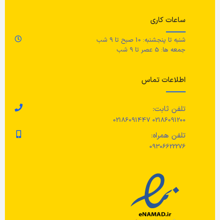
ماشین لباسشویی نیست. اتو نشود.
خشکشویی نشود.
ساعات کاری
با
مل
تم
شنبه تا پنجشنبه: 10 صبح تا 9 شب
جمعه ها: 5 عصر تا 9 شب
حد
اطلاعات تماس
قط
تلفن ثابت:
طو
02186091200 02186091447
تلفن همراه:
09306622276