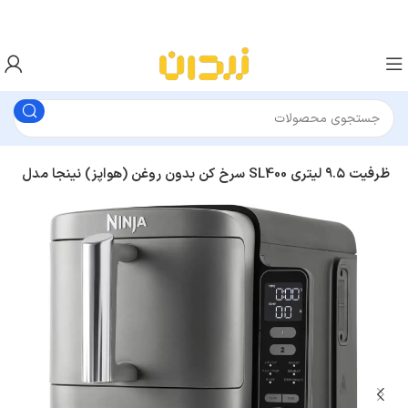
سرخ کن بدون روغن (هواپز) نینجا مدل SL400 ظرفیت ۹.۵ لیتری
هواپز