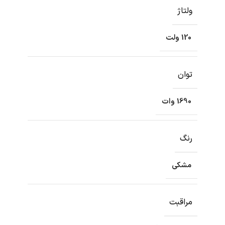
ولتاژ
120 ولت
توان
1690 وات
رنگ
مشکی
مراقبت