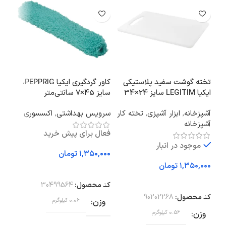
تخته گوشت سفید پلاستیکی
کاور گردگیری ایکیا PEPPRIG،
چراغ
ایکیا LEGITIM سایز 24×34
سایز 45×7 سانتی‌متر
IAL
آشپزخانه
,
ابزار آشپزی
,
تخته کار
سرویس بهداشتی
,
اکسسوری
نور 
آشپزخانه
روم
فعال برای پیش خرید
موجود در انبار
تومان
تومان
افزودن به سبد خرید
افزودن به سبد خرید
اف
کد محصول:
30499564
کد محصول:
90202268
کد 
وزن
0.06 کیلوگرم
وزن
0.56 کیلوگرم
وز