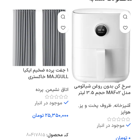
1 جفت پرده ضخیم ایکیا
MAJGULL خاکستری
ست 
145×300 سانتی‌متر
OS
سرخ‌ کن بدون روغن شیائومی
اتاق نشیمن
,
پرده
مدل MAF02 حجم 3.5 لیتر
ابزا
موجود در انبار
آشپز
آشپزخانه
,
ظروف پخت و پز
,
هواپز
تومان
فعا
موجود در انبار
افزودن به سبد خرید
کد محصول:
80417815
تومان
اف