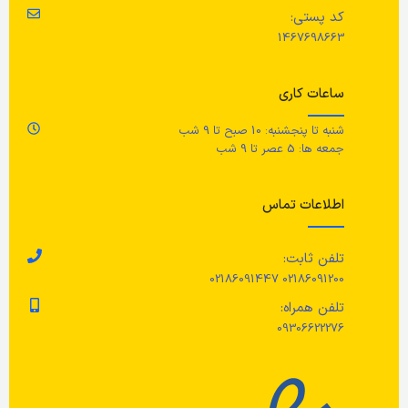
کد پستی:
رنگ
خاکستری
1467698663
قدرت نامی
۱۵۰۰ وات
جنس
ساعات کاری
ولتاژ نامی
۲۲۰ تا ۲۴۰ ولت
100٪ پلی استر (حداقل 90٪ بازیافت)
شنبه تا پنجشنبه: 10 صبح تا 9 شب
جمعه ها: 5 عصر تا 9 شب
فرکانس نامی
اطلاعات تماس
۵۰ تا ۶۰ هرتز
وزن خالص / وزن ناخالص
تلفن ثابت:
02186091200 02186091447
۳.۹ کیلوگرم / ۵.۲ کیلوگرم
تلفن همراه:
09306622276
تایمر
دارد
قابلیت تنظیم دما
دارد