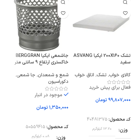
تشک 200X160 ایکیا ASVANG
جاشمعی ایکیا BERGGRAN
سفید
خاکستری ارتفاع ۹ سانتی متر
زرد روشن
کالای خواب
,
تشک
,
اتاق خواب
شمع و شمعدان
,
جا شمعی
,
اتا
دکوراسیون
مبل
فعال برای پیش خرید
فعا
موجود در انبار
تومان
تومان
افزودن به سبد خرید
اف
افزودن به سبد خرید
کد محصول:
40481375
کد 
کد محصول:
50559415
وزن
13.20 کیلوگرم
وز
وزن
0.08 کیلوگرم