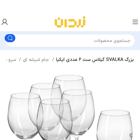
گیلاس ست 6 عددی ایکیا SVALKA بزرگ
جام شیشه ای
سرو نوشیدنی