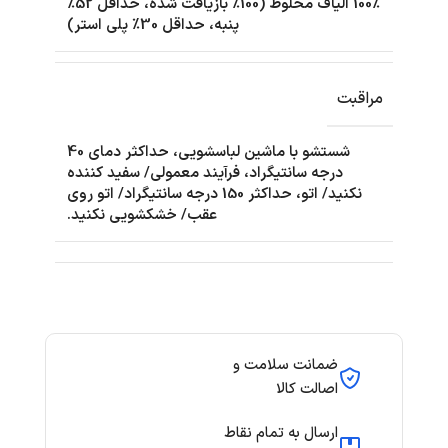
100٪ الیاف مخلوط (100٪ بازیافت شده، حداقل 52٪
پنبه، حداقل 30٪ پلی استر)
مراقبت
شستشو با ماشین لباسشویی، حداکثر دمای 40
درجه سانتیگراد، فرآیند معمولی/ سفید کننده
نکنید/ اتو، حداکثر 150 درجه سانتیگراد/ اتو روی
عقب/ خشکشویی نکنید.
ضمانت سلامت و
اصالت کالا
ارسال به تمام نقاط