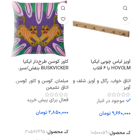
آویز لباس چوبی ایکیا
کاور کوسن طرح‌دار ایکیا
چرا
HOVOLM با 6 قلاب
BUSKVICKER بنفش/سبز،
50×50 سانتی‌متر
کاغ
اتاق خواب
,
رگال و آویز
,
شلف و
مبلمان
,
کوسن و کاور کوسن
,
نور 
آویز
اتاق نشیمن
روم
فعال برای پیش خرید
موجود در انبار
تومان
تومان
افزودن به سبد خرید
افزودن به سبد خرید
اف
کد محصول:
30582695
کد محصول:
10500059
کد 