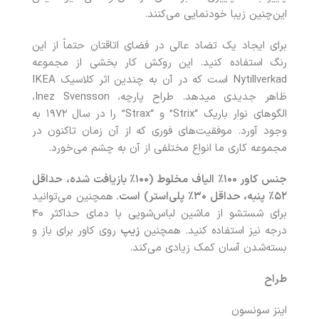
این‌چنین زیبا خودنمایی می‌کنند.
برای ایجاد یک تضاد عالی در فضای اتاقتان حتماً از این
رنگ استفاده کنید. این روکش کار بخشی از مجموعه
Nytillverkad است که در آن به چندین اثر کلاسیک IKEA
ظاهر جدیدی میدهد. طراح پارچه، Inez Svensson،
الگوهای نوار باریک “Strix” و “Strax” را در سال ۱۹۷۲ به
وجود آورد. موفقیت‌های فوری که از آن زمان تاکنون در
مجموعه کاری ما انواع مختلفی از آن به چشم می‌خورد.
جنس کاور
۱۰۰
٪
الیاف مخلوط (
۱۰۰
٪
بازیافت شده، حداقل
۵۲
٪
پنبه، حداقل
۳۰
٪
پلی‌استر
) است.
همچنین می‌توانید
برای شستشو از ماشین لباس‌شویی با دمای حداکثر ۴۰
درجه نیز استفاده کنید. همچنین
زیپ
روی کاور برای باز و
بسته‌شدن آسان کمک زیادی می‌کند.
طراح
اینز سونسون