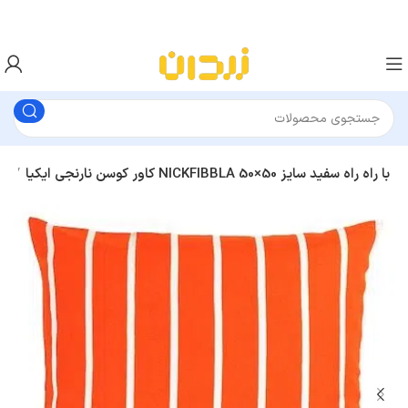
کاور کوسن نارنجی ایکیا NICKFIBBLA با راه‌ راه سفید سایز 50×50
کوسن و کاور کوسن