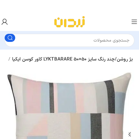
کاور کوسن ایکیا LYKTBARARE بژ روشن/چند رنگ سایز 50×50
کوسن و کاور کوسن