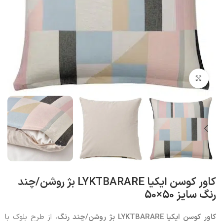
بزرگنمایی تصویر
کاور کوسن ایکیا LYKTBARARE بژ روشن/چند
رنگ سایز 50×50
کاور کوسن ایکیا
LYKTBARARE
بژ روشن/چند رنگ
، از طرح بلوک با