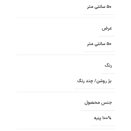
50 سانتی متر
عرض
50 سانتی متر
رنگ
بژ روشن/ چند رنگ
جنس محصول
100% پنبه