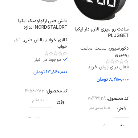
ست 
بالش طبی ارگونومیک ایکیا
مدل g Kit Pro
NORDSTALORT اندازه
ساعت رو میزی آلارم دار ایکیا
35×50 سانتی متر
PLUGGET
ماش
کالای خواب
,
بالش طبی
,
اتاق
خواب
دکوراسیون
,
ساعت
,
ساعت
رومیزی
موجود در انبار
تو
فعال برای پیش خرید
تومان
اف
تومان
افزودن به سبد خرید
کد 
افزودن به سبد خرید
کد محصول:
40560283
بر
کد محصول:
70499128
وزن
0.91 کیلوگرم
قطر
10.5 سانتی متر
وض
ابعاد
50 × 35 × 12 سانتیمتر
رنگ
مشکی
ظر
35 سانتی متر