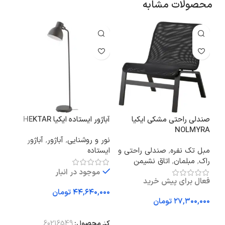
محصولات مشابه
صندلی راحتی مشکی ایکیا
آباژور ایستاده ایکیا HEKTAR
اسپ
NOLMYRA
ECO311 ظر
نور و روشنایی
,
آباژور
,
آباژور
مبل تک نفره
,
صندلی راحتی و
ایستاده
آشپز
راک
,
مبلمان
,
اتاق نشیمن
برقی
لواز
موجود در انبار
فعال برای پیش خرید
تومان
تومان
افزودن به سبد خرید
تو
افزودن به سبد خرید
کد محصول:
60216549