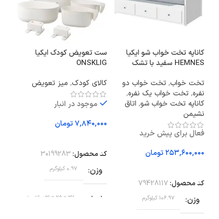
کاناپه تخت خواب شو ایکیا
ست تعویض کودک ایکیا
HEMNES سفید با تشک
ONSKLIG
0×220/50×80
Agotnes
تخت خواب
,
تخت خواب دو
کالای کودک
,
میز تعویض
اتا
نفره
,
تخت خواب یک نفره
,
تشک
کاناپه تخت خواب شو
,
اتاق
موجود در انبار
نشیمن
تومان
فعال برای پیش خرید
افزودن به سبد خرید
اف
تومان
کد محصول:
30199283
کد 
افزودن به سبد خرید
وزن
0.97 کیلوگرم
وز
کد محصول:
79428117
ابعاد
27 × 25 × 21 سانتیمتر
وزن
106.97 کیلوگرم
اب