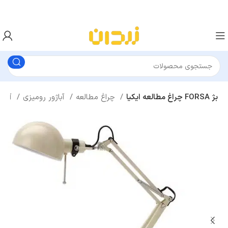
چراغ مطالعه ایکیا FORSA بژ
چراغ مطالعه
آباژور رومیزی
آباژور