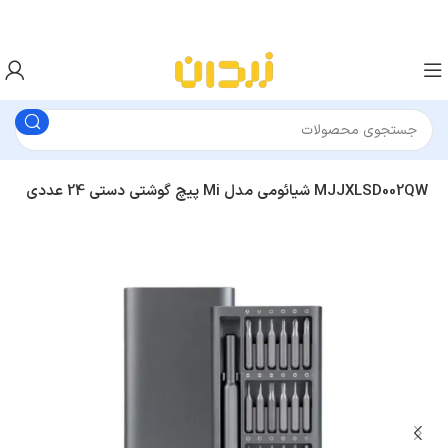
پیچ‌ گوشتی دستی 24 عددی Mi شیائومی مدل MJJXLSD002QW
متفرقه