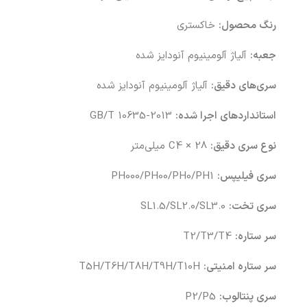
رنگ محصول:
خاکستری
جعبه:
آلیاژ آلومینیوم آنودایز شده
سری‌های دقیق:
آلیاژ آلومینیوم آنودایز شده
استانداردهای اجرا شده:
GB/T 10635-2013
نوع سری دقیق:
C4 × 28 میلی‌متر
سری فیلیپس:
PH000/PH00/PH0/PH1
سری تخت:
SL1.5/SL2.0/SL3.0
سر ستاره:
T2/T3/T4
سر ستاره امنیتی:
T5H/T6H/T8H/T9H/T10H
سری پنتالوب:
P2/P5