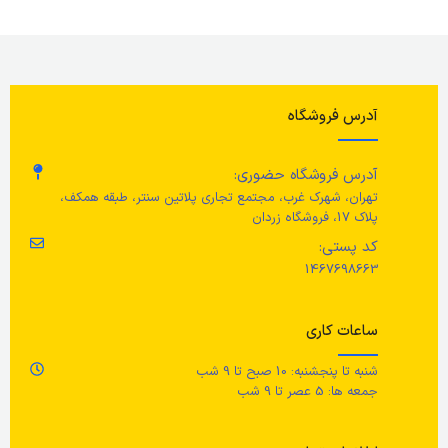
وضعیت کالا
وضعیت کالا
نو
وض
طول
150 سانتی متر
ارتفاع
8 سانتی متر
رن
آدرس فروشگاه
عرض
100 سانتی متر
حجم
رن
آدرس فروشگاه حضوری:
محیط
1.50 متر مربع
36 سانتی لیتر/ 360 سی سی
تهران، شهرک غرب، مجتمع تجاری پلاتین سنتر، طبقه همکف،
ج
پلاک 17، فروشگاه زردان
وزن
500 گرم بر متر مربع
رنگ
سفید
کد پستی:
ج
1467698663
رنگ
جنس
پل
شی
ساعات کاری
ترکیبی از سبز و خاکستری کمرنگ
ظروف چینی فلدسپاتیک
شنبه تا پنجشنبه: 10 صبح تا 9 شب
جن
جمعه ها: 5 عصر تا 9 شب
جنس
100% پنبه
مراقبت ها
پل