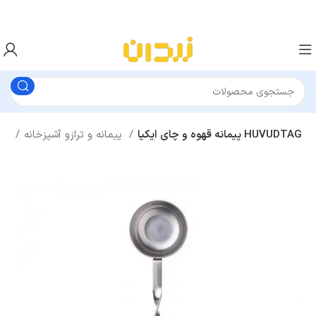
پیمانه قهوه و چای ایکیا HUVUDTAG
پیمانه و ترازو آشپزخانه
ابزار آشپزی