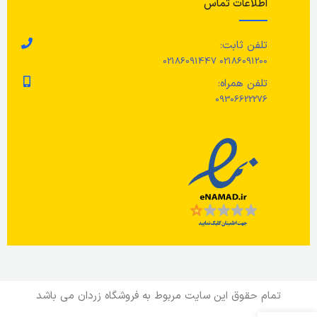
اطلاعات تماس
مراقبت ها
قابل استفاده در مایکروویو
,
قابل
شستشو در ماشین ظرفشویی.
ح
تلفن ثابت:
قابل شستشو با ماشین لباسشویی
02186091200 02186091447
ار
تلفن همراه:
09306622276
تمام حقوق این سایت مربوط به فروشگاه زردان می باشد