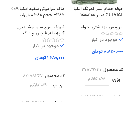
حوله حمام سبز کمرنگ ایکیا
ماگ سرامیکی سفید ایکیا IKEA
GULVIAL سایز 100×150
365+ حجم 360 میلی‌لیتر
جا 
سانتی‌متر
KAN
سرویس بهداشتی
,
حوله
ظروف سرو
,
سرو نوشیدنی
,
آشپزخانه
,
فنجان و ماگ
سرو
موجود در انبار
موجود در انبار
تومان
تومان
افزودن به سبد خرید
افزودن به سبد خرید
اف
کد محصول:
30579730
کد محصول:
80278367
کد 
وزن
0.78 کیلوگرم
وزن
0.29 کیلوگرم
وز
ابعاد
38 × 26 × 6 سانتیمتر
ابعاد
9 × 9 × 7 سانتیمتر
اب
برند
ایکیا
برند
ایکیا
بر
نو