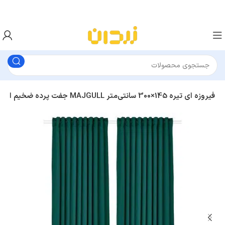
1 جفت پرده ضخیم ایکیا MAJGULL فیروزه ای تیره 145×300 سانتی‌متر