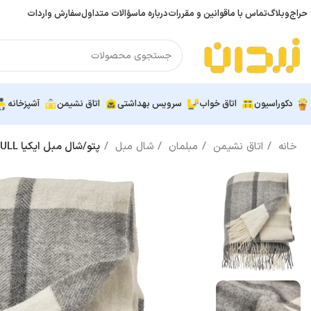
حراج
وبلاگ
تماس با ما
قوانین و مقررات
درباره ما
سؤالات متداول
سفارش واردات
دکوراسیون
اتاق خواب
سرویس بهداشتی
اتاق نشیمن
آشپزخانه
خانه
اتاق نشیمن
مبلمان
شال مبل
پتو/شال مبل ایکیا MYRULL خاکستری روشن، 130×170 سانتی‌متر