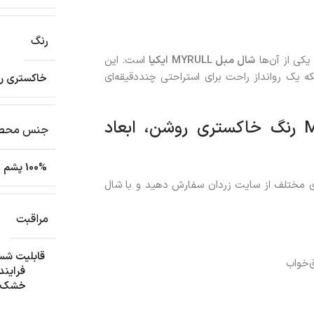
رنگ
یکی از آن‌ها
شال مبل
MYRULL
ایکیا
است. این
 یک روانداز راحت برای استراحتی چنددقیقه‌ای
خاکستری ر
خرید پتو و رو انداز آیکیا مدل MYRULL رنگ خاکستری روشن، ابعاد
جنس محص
100% پشم
ی مختلف از سایت زردان سفارش دهید و با شال
مراقبت
ق‌خواب
فرایند