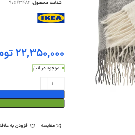
شناسه محصول:
90563482
توم
موجود در انبار
مقایسه
افزودن به علاق