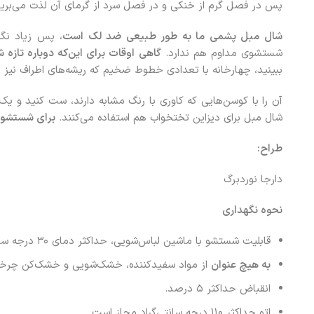
پس در فصل گرم از خنکی و در فصل سرد از گرمای آن لذت می‌برید
شال مبل پشمی ما به طور طبیعی ضد لک است
، پس زیاد نگر
شستشوی مداوم هم ندارد.
گاهی اوقات برای این‌که دوباره تازه ش
ببینید، چهارخانه با تعدادی خطوط ضخیم که ریشه‌های اطراف نیز ب
آن را با کوسن‌هایی که کاوری با رنگ مشابه دارند، ست کنید و یک
شال مبل برای دیزاین تختخواب هم استفاده می‌کنند.
برای شستشو ط
طراح:
دارجا نوردبرگ
نحوه نگهداری
قابلیت شستشو با ماشین لباس‌شویی، حداکثر دمای ۳۰ درجه سانتی‌گراد، فرایند بسیار ملایم.
به‌ هیچ‌ عنوان
از مواد سفیدکننده، خشک‌شویی و خشک‌کن چرخان ب
انقباض حداکثر ۵ درصد.
اتو حداکثر ۱۱۰ درجه سانتی‌گراد مجاز است.