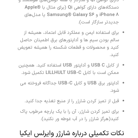
دارای گواهی
Qi
و سازگار با همه گوشی‌های هوشمند و
دستگاه‌های دارای گواهی
Qi
(برای مثال با
Apple®
iPhone 8
و
Samsung® Galaxy S6
یا مدل‌های
جدیدتر سازگار است).
برای استفاده ایمن و عملکرد قابل اعتماد، همیشه از
سالم بودن سیم ها و آداپتورهای برق اطمینان حاصل
کنید و محصولات و قطعات شکسته را همیشه تعویض
کنید.
از کابل
USB C
و آداپتور
USB
استفاده کنید. همچنین
ممکن است با کابل
LILLHULT USB-C
تکمیل شود.
آداپتور برق
USB
و کابل
USB-C
جداگانه فروخته می
شود.
قبل از تمیز کردن شارژر را از منبع تغذیه جدا کنید.
برای تمیز کردن شارژر، آن را با یک پارچه مرطوب پاک
کنید(هرگز شارژر را در آب غوطه ور نکنید).
نکات تکمیلی درباره شارژر وایرلس ایکیا