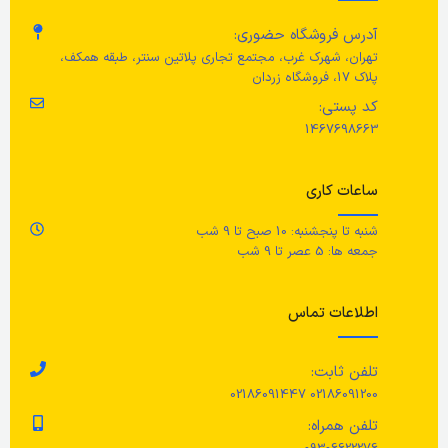
ارتفاع
آدرس فروشگاه حضوری:
ج
حداکثر توان مصرفی
تهران، شهرک غرب، مجتمع تجاری پلاتین سنتر، طبقه همکف،
ارتفاع صندلی: 45 سانتی متر
پلاک 17، فروشگاه زردان
اس
1700 وات
کد پستی:
طول
نامشخص
1467698663
محدوده دمایی
ضخامت
نامشخص
ساعات کاری
60 تا 200 درجه سانتیگراد
عرض
عرض: 40 سانتی متر
شنبه تا پنجشنبه: 10 صبح تا 9 شب
جمعه ها: 5 عصر تا 9 شب
ویژگی‌های محفظه داخلی
وزن
پوشش نچسب
اطلاعات تماس
تست شده برای: 100 کیلوگرم
مراقبت
تلفن ثابت:
02186091200 02186091447
برای جلوگیری از ایجاد ترکیب خطرناک
تلفن همراه:
و سرطان‌زا در مواد، غذا را با دمای
کم‌تر از ۱۲۰ درجه سانتی‌گراد و در