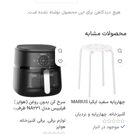
هیچ دیدگاهی برای این محصول نوشته نشده است.
محصولات مشابه
چهارپایه سفید ایکیا MARIUS
سرخ کن بدون روغن (هواپز)
ترولی
فیلیپس مدل NA231 ظرفیت
آشپزخانه
,
چهارپایه و نردبان
ترو
۶.۲ لیتری
لوازم برقی
,
برقی آشپزخانه
,
آشپز
هواپز
موجود در انبار