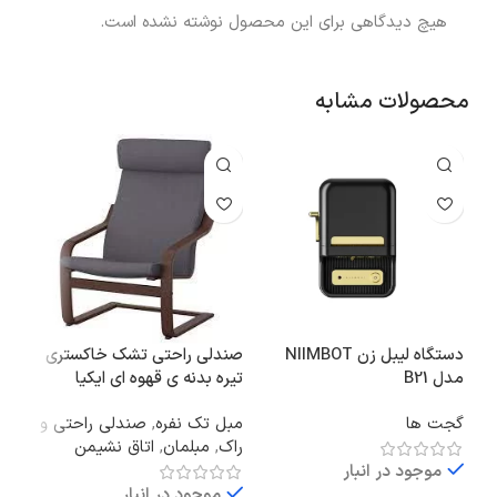
هیچ دیدگاهی برای این محصول نوشته نشده است.
محصولات مشابه
دستگاه لیبل زن NIIMBOT
صندلی راحتی تشک خاکستری
ظرف غ
مدل B21
تیره بدنه ی قهوه ای ایکیا
ظرو
POANG
گجت ها
مبل تک نفره
,
صندلی راحتی و
نگهد
راک
,
مبلمان
,
اتاق نشیمن
فعا
موجود در انبار
موجود در انبار