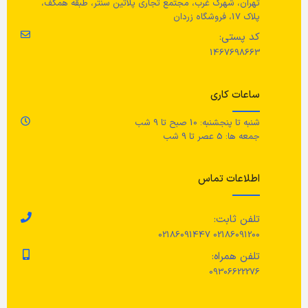
تهران، شهرک غرب، مجتمع تجاری پلاتین سنتر، طبقه همکف،
خروجی چاپ
تک رنگ
پلاک 17، فروشگاه زردان
ای
کد پستی:
ما
1467698663
رنگ
ار
زرد
,
سبز
,
قرمز
,
کرم
,
مشکی
ساعات کاری
ط
شنبه تا پنجشنبه: 10 صبح تا 9 شب
عرض کاغذ
20-50 میلی متر
جمعه ها: 5 عصر تا 9 شب
ح
سرعت چاپ
اطلاعات تماس
ع
60 برگ در دقیقه
تلفن ثابت:
02186091200 02186091447
وضوح
203 نقطه در اینچ
تلفن همراه:
09306622276