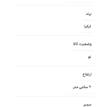
برند
ایکیا
وضعیت کالا
نو
ارتفاع
9 سانتی متر
حجم