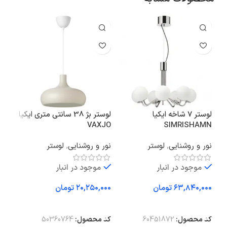
لوستر 7 شاخه ایکیا
لوستر بژ 38 سانتی متری ایکیا
تخت خ
VAXJO
SIMRISHAMN
اتا
نور و روشنایی
,
لوستر
نور و روشنایی
,
لوستر
خوا
فعا
موجود در انبار
موجود در انبار
تومان
تومان
اف
افزودن به سبد خرید
افزودن به سبد خرید
کد 
کد محصول:
60451872
کد محصول:
50360764