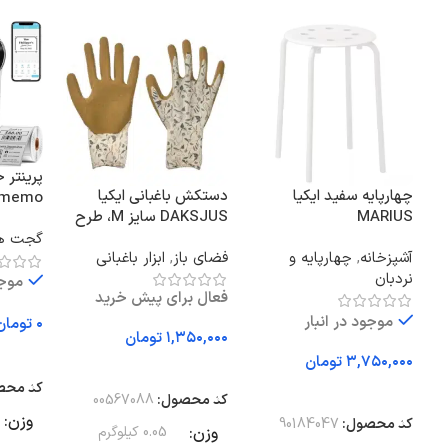
پرینتر ح
چهارپایه سفید ایکیا
دستکش باغبانی ایکیا
Phomemo مد
MARIUS
DAKSJUS سایز M، طرح
جوانه، رنگ کرم/خردلی
گجت ه
آشپزخانه
,
چهارپایه و
فضای باز
,
ابزار باغبانی
نردبان
موجو
فعال برای پیش خرید
موجود در انبار
تومان
تومان
انتخاب
تومان
افزودن به سبد خرید
کد محص
افزودن به سبد خرید
کد محصول:
00567088
وزن
کد محصول:
90184047
وزن
0.05 کیلوگرم