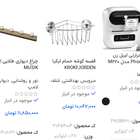
رارتی لیبل‌ زن
قفسه گوشه حمام ایکیا
چراغ دیواری طلایی ای
ل M220
MUSIK
KROKFJORDEN
ا
سرویس بهداشتی
,
شلف
نور و روشنایی
,
دیوار
لامپ
د در انبار
موجود در انبار
موجود در انبار
تومان
 گزینه ها
تومان
افزودن به سبد خرید
ول:
PHOM220
افزودن به سبد خرید
کد محصول:
30454004
0.4 کیلوگرم
کد محصول:
0407031
وزن
0.27 کیلوگرم