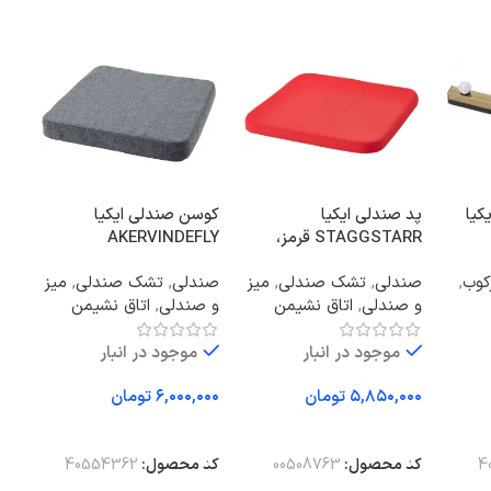
کیا
پد صندلی ایکیا
کوسن صندلی ایکیا
فرش 
STAGGSTARR قرمز،
AKERVINDEFLY
اتا
36x36x2.5 سانتی‌متر
خاکستری، 39/35x37x5
کوب
,
صندلی
,
تشک صندلی
,
میز
صندلی
,
تشک صندلی
,
میز
سانتی‌متر
و صندلی
,
اتاق نشیمن
و صندلی
,
اتاق نشیمن
موجود در انبار
موجود در انبار
ا
تومان
تومان
کد
افزودن به سبد خرید
افزودن به سبد خرید
و
4
کد محصول:
00508763
کد محصول:
40554362