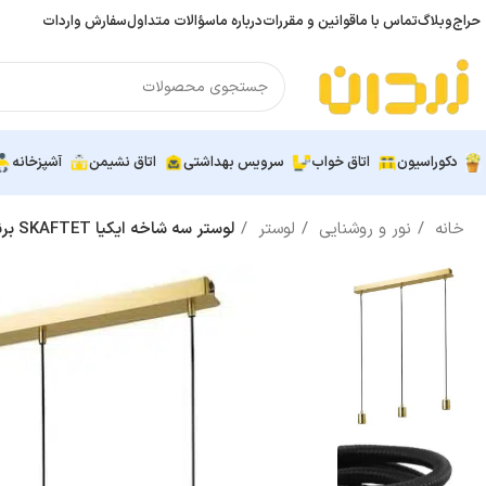
حراج
وبلاگ
تماس با ما
قوانین و مقررات
درباره ما
سؤالات متداول
سفارش واردات
دکوراسیون
اتاق خواب
سرویس بهداشتی
اتاق نشیمن
آشپزخانه
خانه
نور و روشنایی
لوستر
لوستر سه شاخه ایکیا SKAFTET برنجی