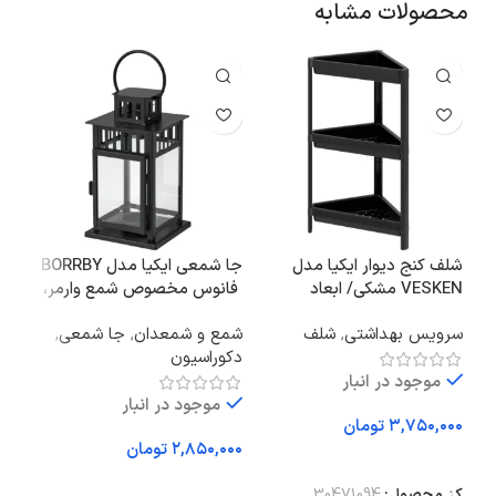
محصولات مشابه
2%
شلف کنج دیوار ایکیا مدل
جا شمعی ایکیا مدل BORRBY
صند
VESKEN مشکی/ ابعاد
فانوس مخصوص شمع وارمر،
مدل RAGRUND
۷۱*۳۳*۳۳ سانتی‌متر
مشکی/ ارتفاع ۲۰ سانتی‌متر
سرویس بهداشتی
,
شلف
شمع و شمعدان
,
جا شمعی
,
سرو
دکوراسیون
موجود در انبار
موجود در انبار
تومان
,۰۰۰
تومان
۰۰۰
افزودن به سبد خرید
افزودن به سبد خرید
اف
کد محصول:
30471094