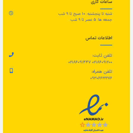
کننده نکنید/ خشک کن با دمای پایین
صن
ساعات کاری
(حداکثر 60 درجه سانتیگراد)/ اتو،
اک
حداکثر 150 درجه سانتیگراد/
ات
شنبه تا پنجشنبه: 10 صبح تا 9 شب
خشکشویی نکنید.
جمعه ها: 5 عصر تا 9 شب
مر
اطلاعات تماس
با
خش
مح
ثا
تلفن ثابت:
02186091200 02186091447
تلفن همراه:
09306622276