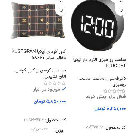
کاور کوسن ایکیا KUSTGRAN
میز
ذغالی سایز 40×58
ساعت رو میزی آلارم دار ایکیا
سانت
PLUGGET
مبلمان
,
کوسن و کاور کوسن
,
پا 
اتاق نشیمن
عسل
دکوراسیون
,
ساعت
,
ساعت
رومیزی
موجود در انبار
فعال برای پیش خرید
تومان
تومان
افزودن به سبد خرید
اف
افزودن به سبد خرید
کد محصول:
40563446
کد 
کد محصول:
70499128
وزن
0.26 کیلوگرم
وز