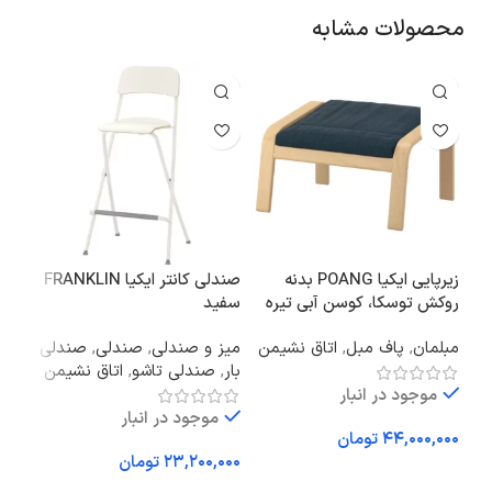
محصولات مشابه
زیرپایی ایکیا POANG بدنه
صندلی کانتر ایکیا FRANKLIN
آباژ
روکش توسکا، کوسن آبی تیره
سفید
ایکیا AROD
Hillared
مبلمان
,
پاف مبل
,
اتاق نشیمن
میز و صندلی
,
صندلی
,
صندلی
آباژ
بار
,
صندلی تاشو
,
اتاق نشیمن
فعا
موجود در انبار
موجود در انبار
تومان
تومان
اف
افزودن به سبد خرید