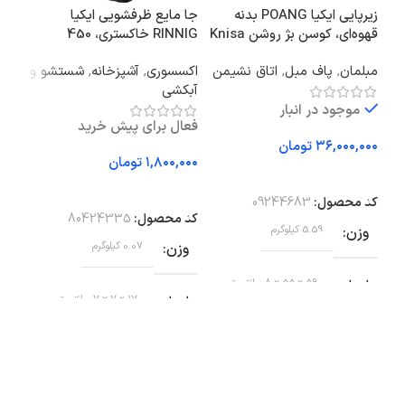
زیرپایی ایکیا POANG بدنه
جا مایع ظرفشویی ایکیا
حول
قهوه‌ای، کوسن بژ روشن Knisa
RINNIG خاکستری، 450
KSJON
میلی‌لیتر
مبلمان
,
پاف مبل
,
اتاق نشیمن
اکسسوری
,
آشپزخانه
,
شستشو و
سرو
آبکشی
موجود در انبار
فعال برای پیش خرید
تومان
تومان
افزودن به سبد خرید
اف
افزودن به سبد خرید
کد محصول:
09244683
کد 
کد محصول:
80424335
وزن
5.59 کیلوگرم
وز
وزن
0.07 کیلوگرم
ابعاد
59 × 55 × 8 سانتیمتر
اب
ابعاد
17 × 7 × 7 سانتیمتر
برند
ایکیا
ط
برند
ایکیا
وضعیت کالا
نو
ع