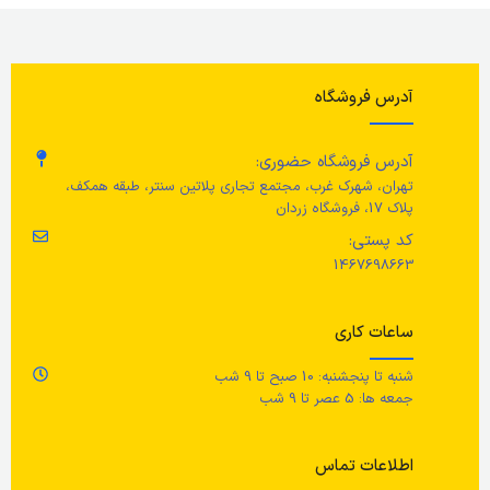
وضعیت کالا
نو
عرض
68 سانتی متر
م
ارتفاع
18 سانتی متر
آدرس فروشگاه
عمق
54 سانتی متر
تر
حجم
450 میلی متر
آدرس فروشگاه حضوری:
650 گرم 
ارتفاع
39 سانتی متر
تهران، شهرک غرب، مجتمع تجاری پلاتین سنتر، طبقه همکف،
رنگ
خاکستری تیره
پلاک 17، فروشگاه زردان
رن
کد پستی:
حداکثر وزن قابل تحمل
جنس محصول
1467698663
ج
110 کیلوگرم
بطری: پلاستیک پلی اتیلن/ پمپ مواد
ساعات کاری
شوینده: پلاستیک ABS
رنگ
مر
شنبه تا پنجشنبه: 10 صبح تا 9 شب
جمعه ها: 5 عصر تا 9 شب
روکش بالشتک: بژ روشن/ قاب
شس
(بدنه): قهوه ای
فر
اطلاعات تماس