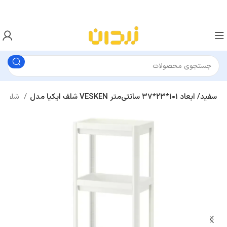
شلف ایکیا مدل VESKEN سفید/ ابعاد ۱۰۱*۲۳*۳۷ سانتی‌متر
شلف