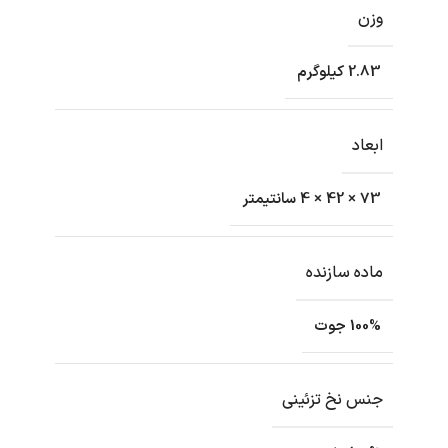
وزن
2.83 کیلوگرم
ابعاد
73 × 42 × 4 سانتیمتر
ماده سازنده
100% جوت
جنس نخ تزئینی