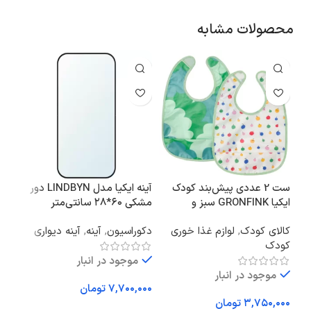
محصولات مشابه
ست 2 عددی پیش‌بند کودک
آینه ایکیا مدل LINDBYN دور
ایکیا GRONFINK سبز و
مشکی ۶۰*۲۸ سانتی‌متر
طرح‌دار
سانت
کالای کودک
,
لوازم غذا خوری
دکوراسیون
,
آینه
,
آینه دیواری
آشپز
کودک
قابل
موجود در انبار
موجود در انبار
تومان
تومان
افزودن به سبد خرید