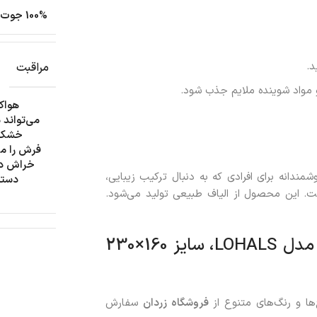
100% جوت
د.
مراقبت
و مواد شوینده ملایم جذب شود.
هواک
می‌تواند 
خشک‌ش
فرش را مر
خراش دا
مندانه برای افرادی که به دنبال ترکیب زیبایی،
دستم
ت. این محصول از الیاف طبیعی تولید می‌شود.
خرید فرش مسطح رنگ طبیعی جوت ایکیا مدل LOHALS، سایز 160×230
ها و رنگ‌های متنوع از
فروشگاه زردان
سفارش