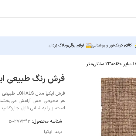
کالای کودک
نور و روشنایی
لوازم برقی
وبلاگ زردان
فرش رنگ طبیعی ایکیا LOHALS سایز 160×230 س
فرش ایکیا مدل
LOHALS
طبیعی
۰
هر محیطی حس آرامش می‌بخشد. دوا
است، زیرا به‌ آسانی قابل جاروکشی
شناسه محصول:
50277393
برند:
ایکیا