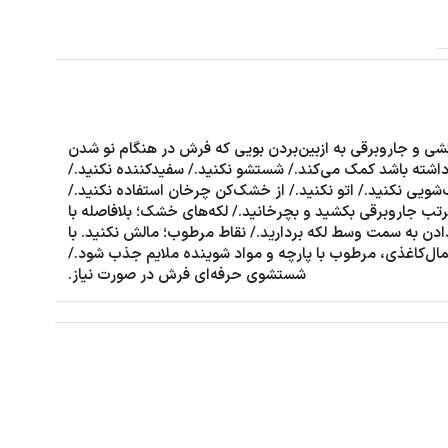
شی و جاروبرقی به ازبین‌بردن بویی که فرش در هنگام نو شدن
داشته باشد کمک می‌کند./ شستشو نکنید./ سفیدکننده نکنید./
ویی نکنید./ اتو نکنید./ از خشک‌کن چرخان استفاده نکنید./
تب جاروبرقی بکشید و بچرخانید./ لکه‌های خشک؛ بلافاصله با
دن به سمت وسط لکه بردارید./ نقاط مرطوب؛ مالش نکنید. با
ال‌کاغذی، مرطوب با پارچه و مواد شوینده ملایم جذب شود./
شستشوی حرفه‌ای فرش در صورت نیاز.