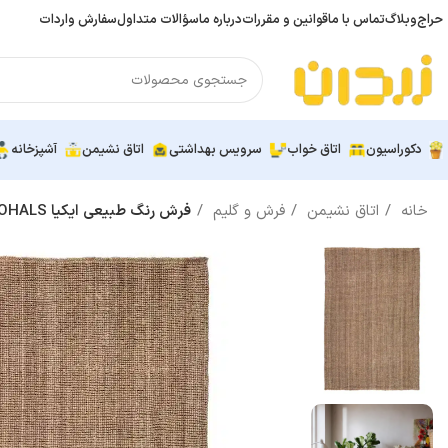
حراج
وبلاگ
تماس با ما
قوانین و مقررات
درباره ما
سؤالات متداول
سفارش واردات
دکوراسیون
اتاق خواب
سرویس بهداشتی
اتاق نشیمن
آشپزخانه
خانه
اتاق نشیمن
فرش و گلیم
فرش رنگ طبیعی ایکیا LOHALS سایز 160×230 سانتی‌متر