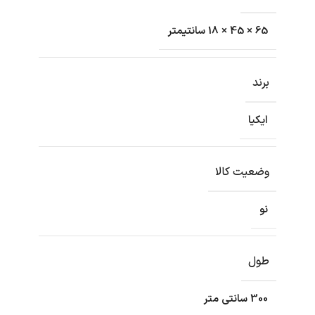
65 × 45 × 18 سانتیمتر
برند
ایکیا
وضعیت کالا
نو
طول
300 سانتی متر