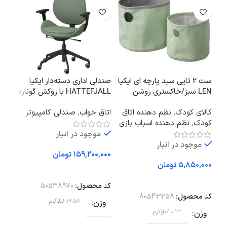
ست 2 تایی سبد پارچه ای ایکیا
صندلی اداری دسته‌دار ایکیا
LEN سبز/خاکستری روشن
HATTEFJALL با روکش گونارد
UDA
سبز/مشکی
کالای کودک
,
نظم دهنده اتاق
اتاق خواب
,
صندلی کامپیوتر
ظرو
کودک
,
نظم دهنده اسباب بازی
نگهد
موجود در انبار
موجود در انبار
تومان
تومان
افزودن به سبد خرید
افزودن به سبد خرید
اف
کد محصول:
50538970
کد محصول:
80543258
کد 
وزن
19.58 کیلوگرم
وزن
0.13 کیلوگرم
وز