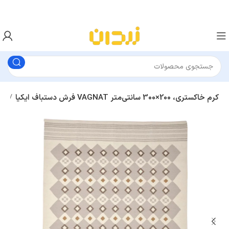
فرش دستباف ایکیا VAGNAT کرم خاکستری، 200×300 سانتی‌متر
فرش و گلیم