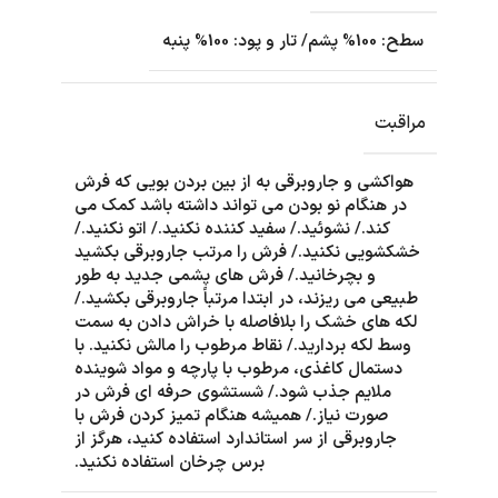
سطح: 100% پشم/ تار و پود: 100% پنبه
مراقبت
هواکشی و جاروبرقی به از بین بردن بویی که فرش
در هنگام نو بودن می تواند داشته باشد کمک می
کند./ نشوئید./ سفید کننده نکنید./ اتو نکنید./
خشکشویی نکنید./ فرش را مرتب جاروبرقی بکشید
و بچرخانید./ فرش های پشمی جدید به طور
طبیعی می ریزند، در ابتدا مرتباً جاروبرقی بکشید./
لکه های خشک را بلافاصله با خراش دادن به سمت
وسط لکه بردارید./ نقاط مرطوب را مالش نکنید. با
دستمال کاغذی، مرطوب با پارچه و مواد شوینده
ملایم جذب شود./ شستشوی حرفه ای فرش در
صورت نیاز./ همیشه هنگام تمیز کردن فرش با
جاروبرقی از سر استاندارد استفاده کنید، هرگز از
برس چرخان استفاده نکنید.