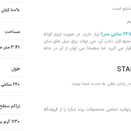
100% کتان
م.
مساحت
نیاز دارید. در صورت لزوم کوتاه
است، اما بسته به نحوه قرار دادن آن، می تواند برای مبل های سایز
3.41 متر مربع
سب باشد. این فرش زیر یک میز ناهار خوری 4 نفره قرار می گیرد، اما مطمئناً می توان از آن در خانه
طول
ر زمان مقرر به دست شما برسد.
220 سانتی متر
تراکم سطح
انید تمامی محصولات برند ایکیا را از فروشگاه
730 گرم بر متر مربع