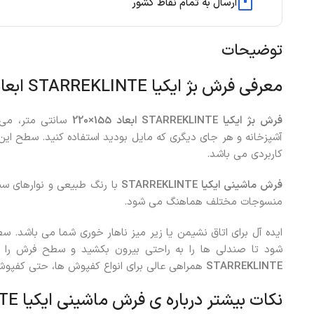
ارسال به تمام نقاط کشور
توضیحات
معرفی فرش بژ ایکیا STARREKLINTE ابعاد 155×220 سانتی متر
فرش بژ ایکیا STARREKLINTE ابعاد 155×220
سانتی متر، می 
آشپزخانه و هر جای دیگری که مایل بودید استفاده کنید. سطح این
کاربردی می باشد.
فرش ماشینی ایکیا STARREKLINTE
با رنگ طبیعی و نوارهای سبز
منسوجات مختلف هماهنگ می شود.
ایده آل برای اتاق نشیمن یا زیر میز ناهار خوری شما می باشد
شود تا صندلی ها را به راحتی بیرون بکشید و سطح فرش را ج
STARREKLINTE
همراهی عالی برای انواع کفپوش ها، حتی کفپوش
نکات بیشتر درباره ی فرش ماشینی ایکیا STARREKLINTE