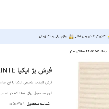
کالای کودک
نور و روشنایی
لوازم برقی
وبلاگ زردان
فرش بژ ایکیا STARREKLINTE ابعاد 155×220 سانتی متر
فرش الیفات طبیعی ایکیا با نخ ها
این محصول برای استفاده در تمام
شناسه محصول:
00507909