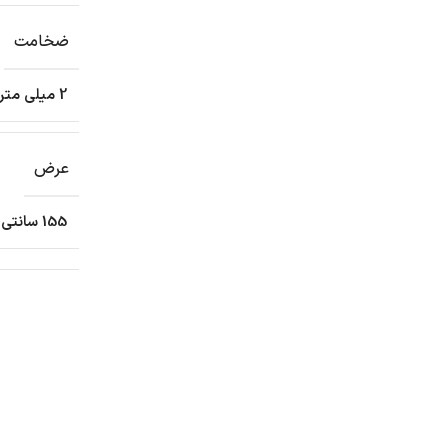
ضخامت
2 میلی متر
عرض
155 سانتی متر