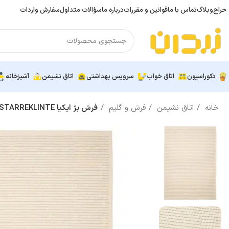
حراج
وبلاگ
تماس با ما
قوانین و مقررات
درباره ما
سؤالات متداول
سفارش واردات
دکوراسیون
اتاق خواب
سرویس بهداشتی
اتاق نشیمن
آشپزخانه
خانه
اتاق نشیمن
فرش و گلیم
فرش بژ ایکیا STARREKLINTE ابعاد 155×220 سانتی متر